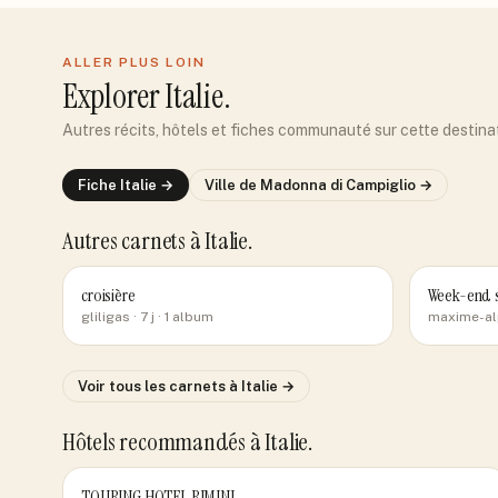
ALLER PLUS LOIN
Explorer
Italie
.
Autres récits, hôtels et fiches communauté sur cette destina
Fiche
Italie
→
Ville de
Madonna di Campiglio
→
Autres carnets
à Italie
.
croisière
Week-end s
gliligas
· 7 j
· 1 album
maxime-al
Voir tous les carnets
à Italie
→
Hôtels recommandés
à Italie
.
TOURING HOTEL RIMINI