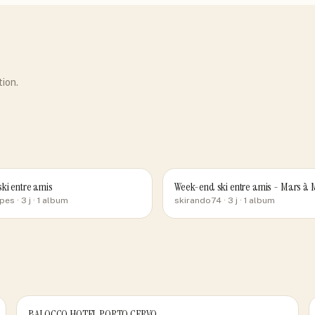
tion.
ki entre amis
Week-end ski entre amis - Mars 
pes
· 3 j
· 1 album
skirando74
· 3 j
· 1 album
BALOCCO HOTEL PORTO CERVO