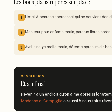
Les bons plans repérés sur place.
Hôtel Alpenrose : personnel qui se souvient des c
1
Moniteur pour enfants matin, parents libres après-
2
Avril = neige molle matin, détente apres-midi : bo
3
CONCLUSION
Et au final.
Madonna di Campiglio
 a reussi à nous faire rêve