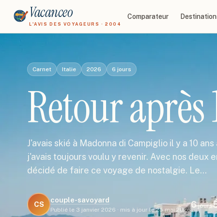
Vacanceo
Comparateur
Destination
L'AVIS DES VOYAGEURS · 2004
Carnet
Italie
2026
6
jours
Retour après 1
J'avais skié à Madonna di Campiglio il y a 10 a
j'avais toujours voulu y revenir. Avec nos deux 
décidé de faire ce voyage de nostalgie. Le…
couple-savoyard
6
CS
jours
Publié le
3 janvier 2026
·
mis à jour le
25 mai 2026