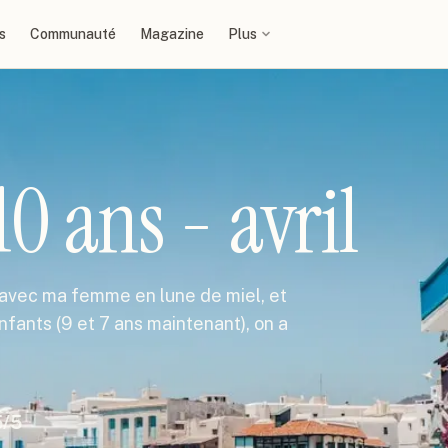
s
Communauté
Magazine
Plus
0 ans - avril
ns avec ma femme en lune de miel, et
enfants (9 et 7 ans maintenant), on a
5
/5