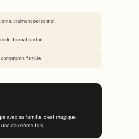
lients, vraiment personnel
midi : format parfait
n compromis famille
Revenir à un endroit qu'on aime après si longtemps avec sa famille, c'est magique. 
r une deuxième fois.