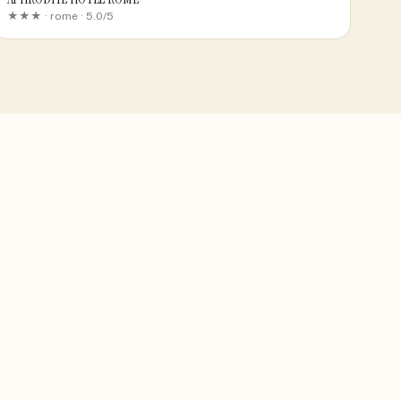
★★★ ·
rome
· 5.0/5