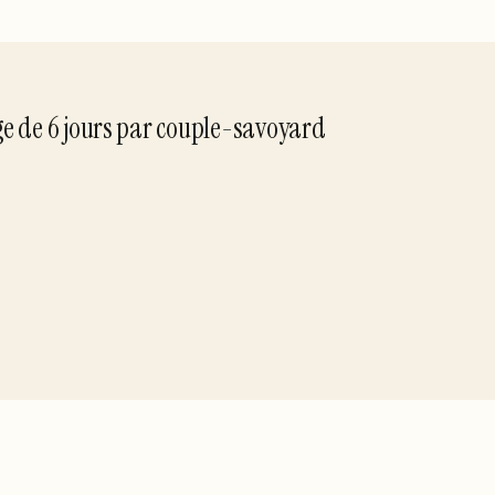
ge de
6
jour
s
par
couple-savoyard