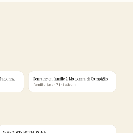
à Madonna
Semaine en famille à Madonna di Campiglio
famille-jura
· 7 j
· 1 album
APHRODITE HOTEL ROME