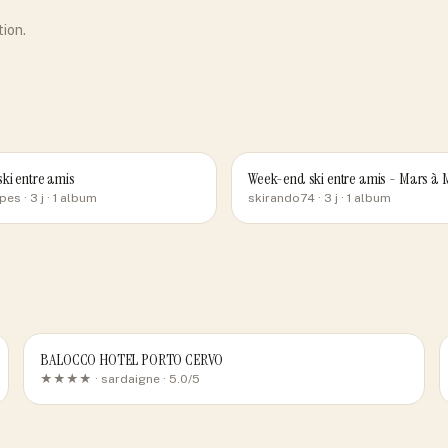
tion.
ki entre amis
Week-end ski entre amis - Mars 
pes
· 3 j
· 1 album
skirando74
· 3 j
· 1 album
BALOCCO HOTEL PORTO CERVO
★★★★ ·
sardaigne
· 5.0/5