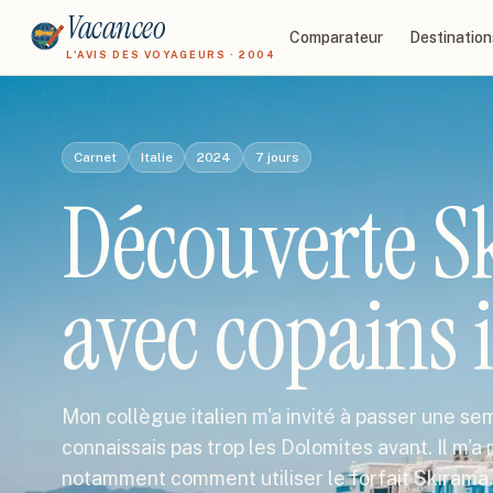
Vacanceo
Comparateur
Destination
L'AVIS DES VOYAGEURS · 2004
Carnet
Italie
2024
7
jours
Découverte S
avec copains i
Mon collègue italien m'a invité à passer une se
connaissais pas trop les Dolomites avant. Il m'a
notamment comment utiliser le forfait Skirama