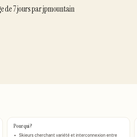
ge de
7
jour
s
par
jpmountain
Pour qui ?
Skieurs cherchant variété et interconnexion entre