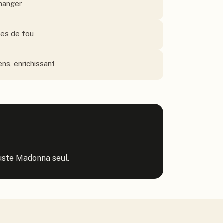
changer
tes de fou
ens, enrichissant
juste Madonna seul.