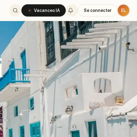
EL
Vacanceo IA
Se connecter
i