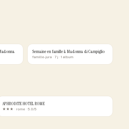
à Madonna
Semaine en famille à Madonna di Campiglio
famille-jura
· 7 j
· 1 album
APHRODITE HOTEL ROME
★★★ ·
rome
· 5.0/5