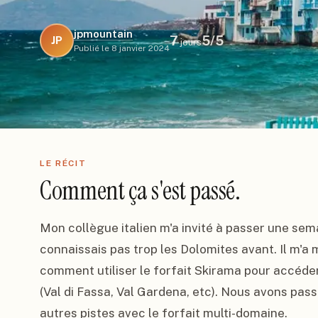
jpmountain
7
5
/5
JP
jours
Publié le
8 janvier 2024
LE RÉCIT
Comment ça s'est passé.
Mon collègue italien m'a invité à passer une sem
connaissais pas trop les Dolomites avant. Il m'a
comment utiliser le forfait Skirama pour accéder
(Val di Fassa, Val Gardena, etc). Nous avons passé
autres pistes avec le forfait multi-domaine.
