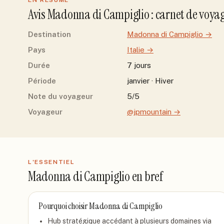
EN RÉSUMÉ
Avis
Madonna di Campiglio
: carnet de voya
Destination
Madonna di Campiglio
→
Pays
Italie
→
Durée
7 jours
Période
janvier · Hiver
Note du voyageur
5/5
Voyageur
@jpmountain
→
L'ESSENTIEL
Madonna di Campiglio
en bref
Pourquoi choisir
Madonna di Campiglio
Hub stratégique accédant à plusieurs domaines via