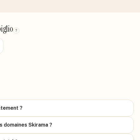
iglio
?
2
actement ?
les domaines Skirama ?