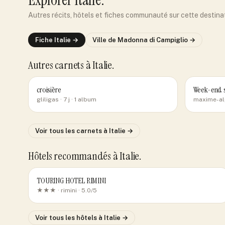
Autres récits, hôtels et fiches communauté sur cette destina
Fiche
Italie
→
Ville de
Madonna di Campiglio
→
Autres carnets
à Italie
.
croisière
Week-end s
gliligas
· 7 j
· 1 album
maxime-al
Voir tous les carnets
à Italie
→
Hôtels recommandés
à Italie
.
TOURING HOTEL RIMINI
★★★ ·
rimini
· 5.0/5
Voir tous les hôtels
à Italie
→