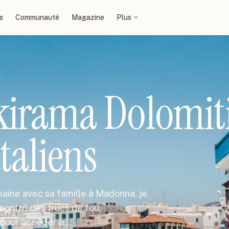
s
Communauté
Magazine
Plus
kirama Dolomit
taliens
maine avec sa famille à Madonna, je
 montré des trucs de fou,
 pour accéder à…