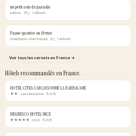
un petit coin de paradis
sabric
· 15 j
· 1 album
Pause sportive en février
stephane-chartreuse
· 6 j
· 1 album
Voir tous les carnets
en France
→
Hôtels recommandés
en France
.
HOTEL CITEA CARCASSONNE LA BARBACANE
★★ ·
carcassonne
· 5.0/5
NEGRESCO HOTEL NICE
★★★★★ ·
nice
· 5.0/5