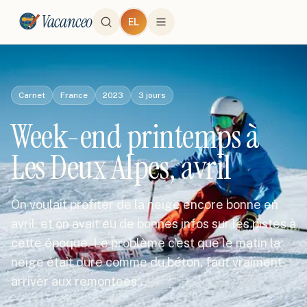
Vacanceo
EL
Carnet
France
2023
3
jours
Week-end printemps à
Les Deux Alpes, avril
On voulait profiter de la neige encore bonne en
avril, et on avait eu de bonnes infos sur les pistes à
cette époque. Le problème c'est que le matin la
neige était dure comme du béton, faut vraiment
arriver aux remontees…