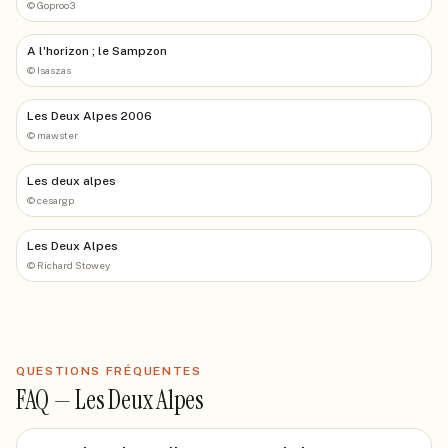
©
Goproo3
A l'horizon ; le Sampzon
©
Isaszas
Les Deux Alpes 2006
©
mawster
Les deux alpes
©
cesargp
Les Deux Alpes
©
Richard Stowey
QUESTIONS FRÉQUENTES
FAQ —
Les Deux Alpes