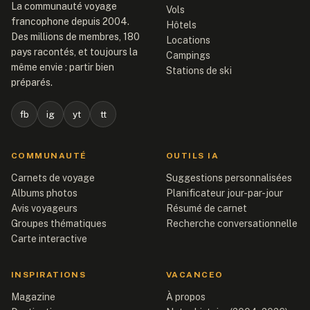
La communauté voyage
Vols
francophone depuis 2004.
Hôtels
Des millions de membres, 180
Locations
pays racontés, et toujours la
Campings
même envie : partir bien
Stations de ski
préparés.
fb
ig
yt
tt
COMMUNAUTÉ
OUTILS IA
Carnets de voyage
Suggestions personnalisées
Albums photos
Planificateur jour-par-jour
Avis voyageurs
Résumé de carnet
Groupes thématiques
Recherche conversationnelle
Carte interactive
INSPIRATIONS
VACANCEO
Magazine
À propos