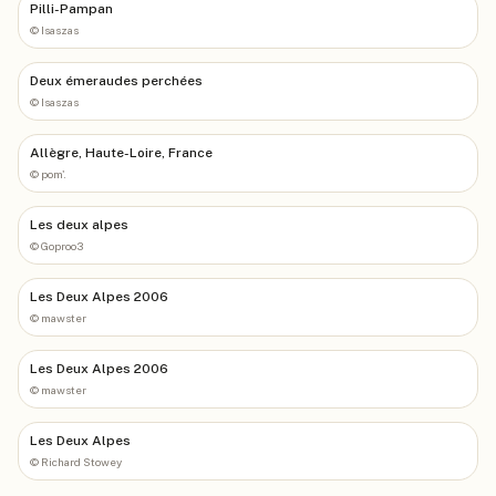
Pilli-Pampan
©
Isaszas
Deux émeraudes perchées
©
Isaszas
Allègre, Haute-Loire, France
©
pom'.
Les deux alpes
©
Goproo3
Les Deux Alpes 2006
©
mawster
Les Deux Alpes 2006
©
mawster
Les Deux Alpes
©
Richard Stowey