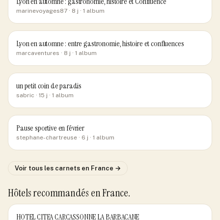
Lyon en automne : gastronomie, histoire et Confluence
marinevoyages87
· 8 j
· 1 album
Lyon en automne : entre gastronomie, histoire et confluences
marcaventures
· 8 j
· 1 album
un petit coin de paradis
sabric
· 15 j
· 1 album
Pause sportive en février
stephane-chartreuse
· 6 j
· 1 album
Voir tous les carnets
en France
→
Hôtels recommandés
en France
.
HOTEL CITEA CARCASSONNE LA BARBACANE