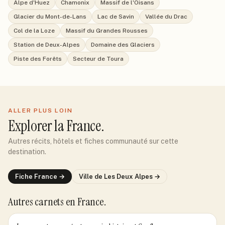
Alpe d'Huez
Chamonix
Massif de l'Oisans
Glacier du Mont-de-Lans
Lac de Savin
Vallée du Drac
Col de la Loze
Massif du Grandes Rousses
Station de Deux-Alpes
Domaine des Glaciers
Piste des Forêts
Secteur de Toura
ALLER PLUS LOIN
Explorer
la France
.
Autres récits, hôtels et fiches communauté sur cette
destination.
Fiche
France
→
Ville de
Les Deux Alpes
→
Autres carnets
en France
.