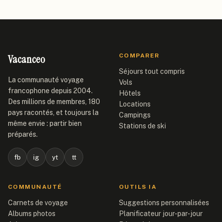
Vacanceo
COMPARER
Séjours tout compris
La communauté voyage
Vols
francophone depuis 2004.
Hôtels
Des millions de membres, 180
Locations
pays racontés, et toujours la
Campings
même envie : partir bien
Stations de ski
préparés.
fb
ig
yt
tt
COMMUNAUTÉ
OUTILS IA
Carnets de voyage
Suggestions personnalisées
Albums photos
Planificateur jour-par-jour