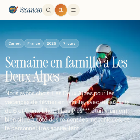
Vacanceo
EL
Carnet
France
2025
7
jours
Semaine en famille à Les
Deux Alpes
Nous avons choisi Les Deux Alpes pour les
vacances de février en famille, avec les enfants
de 6 et 9 ans. L'hôtel Les Pics*** était vraiment
bien situé à côté des remontées mécaniques, et
le personnel très accueillant…