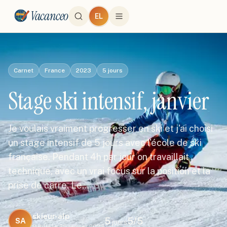
Vacanceo
EL
Carnet
France
2023
5
jours
Stage ski intensif, janvier
Je voulais vraiment progresser en ski et j'ai choisi
un stage intensif de 5 jours avec l'école de ski
française. Pendant 4h par jour on travaillait
technique, avec un vrai focus sur la position et la
prise de carre. Le…
skieur-alp
5
5
/5
SA
jours
Publié le
25 janvier 2023