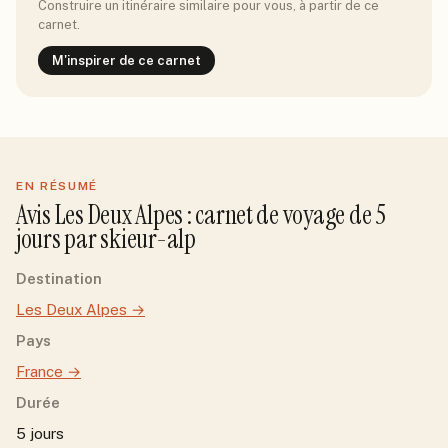
Construire un itinéraire similaire pour vous, à partir de ce
carnet.
M'inspirer de ce carnet
EN RÉSUMÉ
Avis
Les Deux Alpes
: carnet de voyage de
5
jour
s
par
skieur-alp
Destination
Les Deux Alpes
→
Pays
France
→
Durée
5 jours