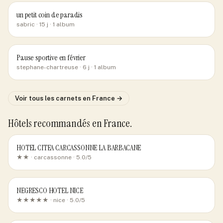
un petit coin de paradis
sabric
· 15 j
· 1 album
Pause sportive en février
stephane-chartreuse
· 6 j
· 1 album
Voir tous les carnets
en France
→
Hôtels recommandés
en France
.
HOTEL CITEA CARCASSONNE LA BARBACANE
★★ ·
carcassonne
· 5.0/5
NEGRESCO HOTEL NICE
★★★★★ ·
nice
· 5.0/5