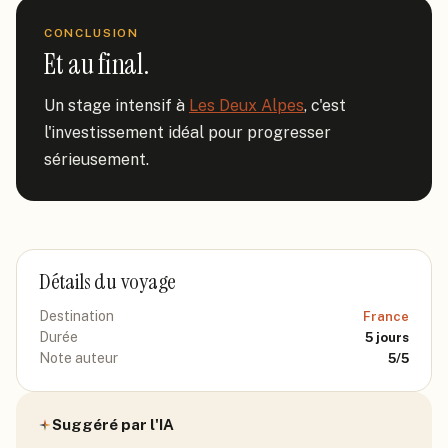
CONCLUSION
Et au final.
Un stage intensif à 
Les Deux Alpes
, c'est 
l'investissement idéal pour progresser 
sérieusement.
Détails du voyage
Destination
France
Durée
5
jours
Note auteur
5
/5
Suggéré par l'IA