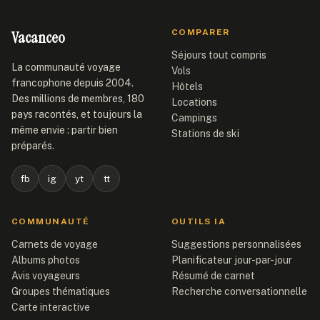
Vacanceo
COMPARER
Séjours tout compris
La communauté voyage
Vols
francophone depuis 2004.
Hôtels
Des millions de membres, 180
Locations
pays racontés, et toujours la
Campings
même envie : partir bien
Stations de ski
préparés.
fb
ig
yt
tt
COMMUNAUTÉ
OUTILS IA
Carnets de voyage
Suggestions personnalisées
Albums photos
Planificateur jour-par-jour
Avis voyageurs
Résumé de carnet
Groupes thématiques
Recherche conversationnelle
Carte interactive