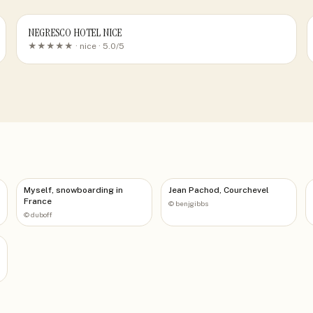
NEGRESCO HOTEL NICE
★★★★★ ·
nice
· 5.0/5
Myself, snowboarding in
Jean Pachod, Courchevel
France
©
benjgibbs
©
duboff