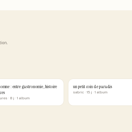
tion.
omne : entre gastronomie, histoire
un petit coin de paradis
ces
sabric
· 15 j
· 1 album
ures
· 8 j
· 1 album