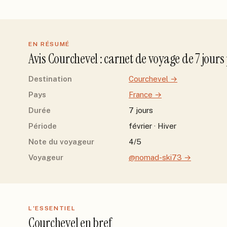
EN RÉSUMÉ
Avis
Courchevel
: carnet de voyage de
7
jour
s
Destination
Courchevel
→
Pays
France
→
Durée
7 jours
Période
février · Hiver
Note du voyageur
4/5
Voyageur
@nomad-ski73
→
L'ESSENTIEL
Courchevel
en bref