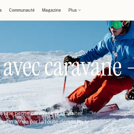
s
Communauté
Magazine
Plus
 avec caravane 
ec une petite caravane pour visiter
e. On arrive par la route depuis la