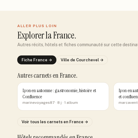
ALLER PLUS LOIN
Explorer
la France
.
Autres récits, hôtels et fiches communauté sur cette destina
Fiche
France
→
Ville de
Courchevel
→
Autres carnets
en France
.
Lyon en automne : gastronomie, histoire et
Lyon en aut
Confluence
et confluen
marinevoyages87
· 8 j
· 1 album
marcavent
Voir tous les carnets
en France
→
Hôtels recommandés
en France
.