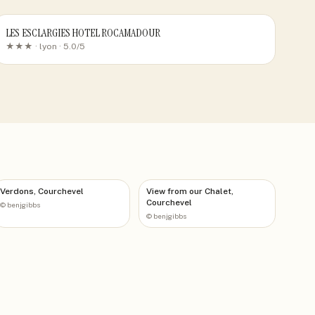
LES ESCLARGIES HOTEL ROCAMADOUR
★★★ ·
lyon
· 5.0/5
Verdons, Courchevel
View from our Chalet,
Courchevel
©
benjgibbs
©
benjgibbs