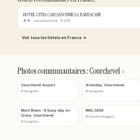
HOTEL CITEA CARCASSONNE LA BARBACANE
★★ ·
carcassonne
· 5.0/5
Voir tous les hôtels
en France
→
Photos communautaires : Courchevel
?
Courchevel Airport
Ariondaz, Courchevel
©
benjgibbs
©
benjgibbs
Mont Blanc - A busy day on
IMG_0262
Creux, Courchevel
©
Grayskullduggery
©
benjgibbs