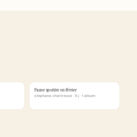
Pause sportive en février
stephane-chartreuse
· 6 j
· 1 album