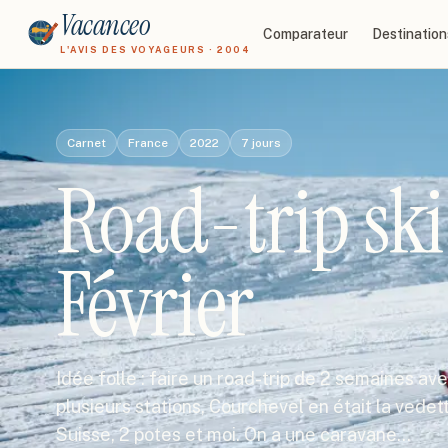
Vacanceo
Comparateur
Destination
L'AVIS DES VOYAGEURS · 2004
Carnet
France
2022
7
jours
Road-trip ski
Février
Idée folle : faire un road-trip de 2 semaines av
plusieurs stations, Courchevel en était la vedett
Suisse, 2 potes et moi. On a une caravane…