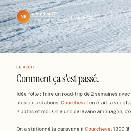
nomad-ski73
7
4
/5
NS
jours
Publié le
20 mars 2022
LE RÉCIT
Comment ça s'est passé.
Idée folle : faire un road-trip de 2 semaines avec
plusieurs stations, 
Courchevel
 en était la vedett
2 potes et moi. On a une caravane aménagée, c'est
On a stationné la caravane à 
Courchevel
 1300 (i