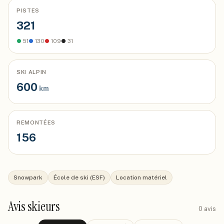
PISTES
321
●
51
●
130
●
109
●
31
SKI ALPIN
600
km
REMONTÉES
156
Snowpark
École de ski (ESF)
Location matériel
Avis skieurs
0
avis