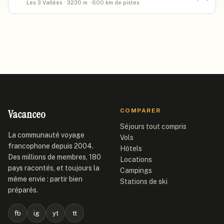
Les 3 Vallées · 3230 m · 600 km de pistes
Vacanceo
COMPARER
Séjours tout compris
La communauté voyage
Vols
francophone depuis 2004.
Hôtels
Des millions de membres, 180
Locations
pays racontés, et toujours la
Campings
même envie : partir bien
Stations de ski
préparés.
fb
ig
yt
tt