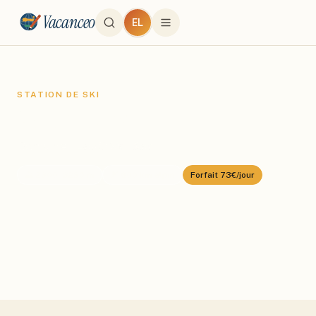
Vacanceo
EL
STATION DE SKI
Val Thorens
Domaine :
Les 3 Vallées
⛰️
2300
–
3230
m
🎿
600
km alpin
Forfait
73€/jour