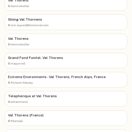
Val Thorens
©
dennisikeller
Skiing Val Thornens
©
eric.rayner@btinternet.com
Val Thorens
©
dennisikeller
Grand Fond Funitel, Val Thorens
©
msquirrell
Extreme Environments - Val Thorens, French Alps, France
©
Richard Allaway
Telepherique at Val Thorens
©
allisonmeier
Val Thorens (France)
©
fibercool