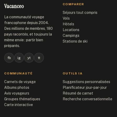
Vacanceo
COMPARER
Séjours tout compris
La communauté voyage
Vols
francophone depuis 2004.
Hôtels
Des millions de membres, 180
Locations
pays racontés, et toujours la
Campings
même envie : partir bien
Stations de ski
préparés.
fb
ig
yt
tt
COMMUNAUTÉ
OUTILS IA
Carnets de voyage
Suggestions personnalisées
Albums photos
Planificateur jour-par-jour
Avis voyageurs
Résumé de carnet
Groupes thématiques
Recherche conversationnelle
Carte interactive