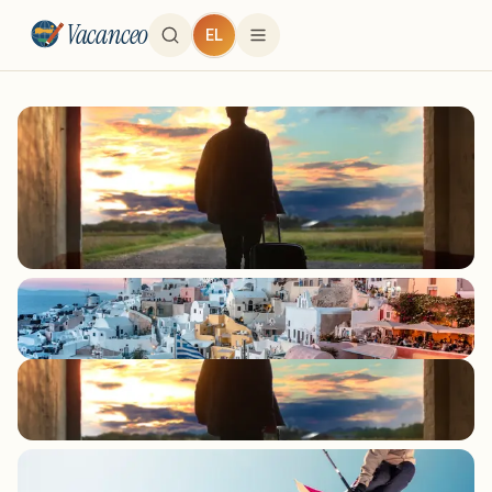
Vacanceo
EL