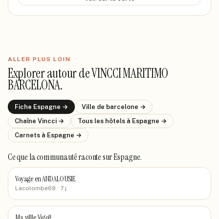
ALLER PLUS LOIN
Explorer autour de
VINCCI MARITIMO
BARCELONA
.
Fiche
Espagne
→
Ville de
barcelone
→
Chaîne
Vincci
→
Tous les hôtels
à Espagne
→
Carnets
à Espagne
→
Ce que la communauté raconte
sur Espagne
.
Voyage en ANDALOUSIE
Lacolombe69
· 7 j
Ma villle Vigo!!