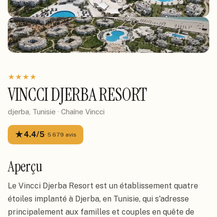
★
★
★
★
VINCCI DJERBA RESORT
djerba, Tunisie
· Chaîne
Vincci
★
4.4
/5
·
5 679
avis
Aperçu
Le Vincci Djerba Resort est un établissement quatre
étoiles implanté à Djerba, en Tunisie, qui s'adresse
principalement aux familles et couples en quête de