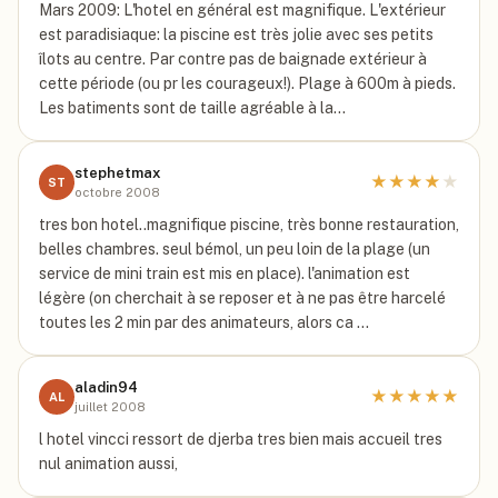
Mars 2009: L'hotel en général est magnifique. L'extérieur
est paradisiaque: la piscine est très jolie avec ses petits
îlots au centre. Par contre pas de baignade extérieur à
cette période (ou pr les courageux!). Plage à 600m à pieds.
Les batiments sont de taille agréable à la…
stephetmax
★
★
★
★
★
ST
octobre 2008
tres bon hotel..magnifique piscine, très bonne restauration,
belles chambres. seul bémol, un peu loin de la plage (un
service de mini train est mis en place). l'animation est
légère (on cherchait à se reposer et à ne pas être harcelé
toutes les 2 min par des animateurs, alors ca …
aladin94
★
★
★
★
★
AL
juillet 2008
l hotel vincci ressort de djerba tres bien mais accueil tres
nul animation aussi,