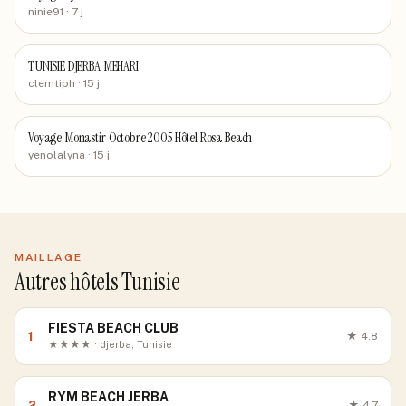
ninie91
· 7 j
TUNISIE DJERBA MEHARI
clemtiph
· 15 j
Voyage Monastir Octobre 2005 Hôtel Rosa Beach
yenolalyna
· 15 j
MAILLAGE
Autres hôtels Tunisie
FIESTA BEACH CLUB
1
★
4.8
★★★★ · djerba, Tunisie
RYM BEACH JERBA
2
★
4.7