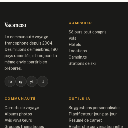
Vacanceo
COMPARER
Séjours tout compris
La communauté voyage
Vols
francophone depuis 2004.
Hôtels
Des millions de membres, 180
Locations
pays racontés, et toujours la
Campings
même envie : partir bien
Stations de ski
préparés.
fb
ig
yt
tt
COMMUNAUTÉ
OUTILS IA
Carnets de voyage
Suggestions personnalisées
Albums photos
Planificateur jour-par-jour
Avis voyageurs
Résumé de carnet
Groupes thématiques
Recherche conversationnelle