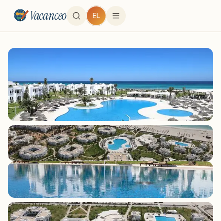
Vacanceo
EL