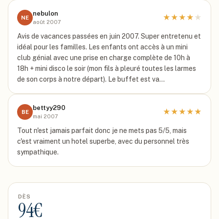
nebulon
★
★
★
★
★
NE
août 2007
Avis de vacances passées en juin 2007. Super entretenu et
idéal pour les familles. Les enfants ont accès à un mini
club génial avec une prise en charge complète de 10h à
18h + mini disco le soir (mon fils à pleuré toutes les larmes
de son corps à notre départ). Le buffet est va…
bettyy290
★
★
★
★
★
BE
mai 2007
Tout n'est jamais parfait donc je ne mets pas 5/5, mais
c'est vraiment un hotel superbe, avec du personnel très
sympathique.
DÈS
94
€