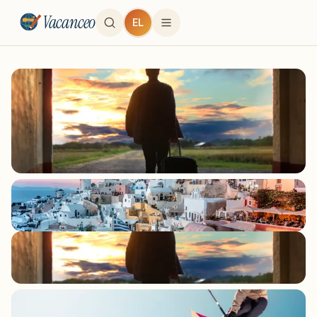
Vacanceo
EL