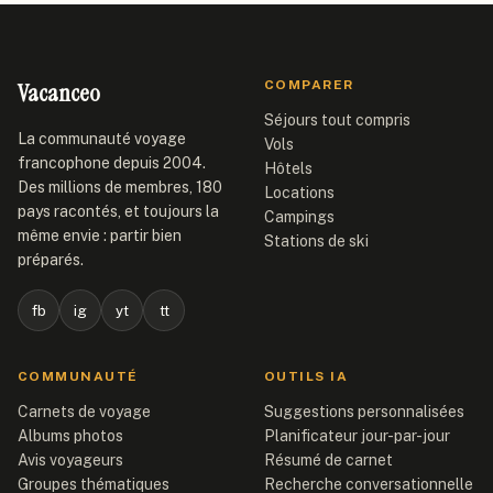
Vacanceo
COMPARER
Séjours tout compris
La communauté voyage
Vols
francophone depuis 2004.
Hôtels
Des millions de membres, 180
Locations
pays racontés, et toujours la
Campings
même envie : partir bien
Stations de ski
préparés.
fb
ig
yt
tt
COMMUNAUTÉ
OUTILS IA
Carnets de voyage
Suggestions personnalisées
Albums photos
Planificateur jour-par-jour
Avis voyageurs
Résumé de carnet
Groupes thématiques
Recherche conversationnelle