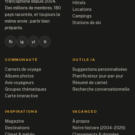
francophone depuis 2004.
Hôtels
Des millions de membres, 180
Locations
pays racontés, et toujours la
Campings
même envie : partir bien
Stations de ski
préparés.
fb
ig
yt
tt
COMMUNAUTÉ
OUTILS IA
Carnets de voyage
Suggestions personnalisées
Albums photos
Planificateur jour-par-jour
Avis voyageurs
Résumé de carnet
Groupes thématiques
Recherche conversationnelle
Carte interactive
INSPIRATIONS
VACANCEO
Magazine
À propos
Destinations
Notre histoire (2004-2026)
Climat & météo
Classements & données