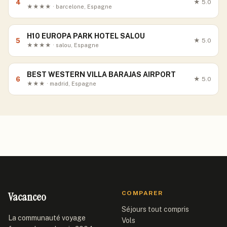
4
★
5.0
★★★★ · barcelone, Espagne
H10 EUROPA PARK HOTEL SALOU
5
★
5.0
★★★★ · salou, Espagne
BEST WESTERN VILLA BARAJAS AIRPORT
6
★
5.0
★★★ · madrid, Espagne
Vacanceo
COMPARER
Séjours tout compris
La communauté voyage
Vols