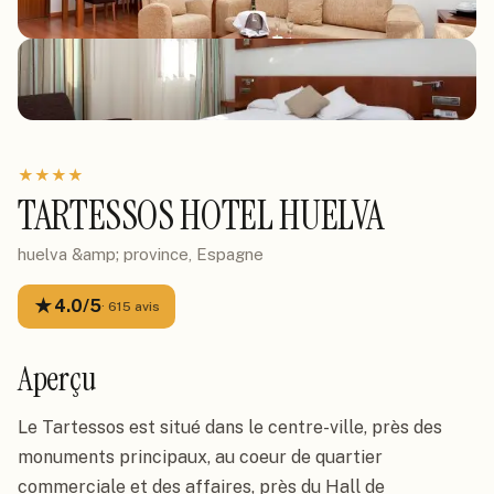
★
★
★
★
TARTESSOS HOTEL HUELVA
huelva &amp; province, Espagne
★
4.0
/5
·
615
avis
Aperçu
Le Tartessos est situé dans le centre-ville, près des 
monuments principaux, au coeur de quartier 
commerciale et des affaires, près du Hall de 