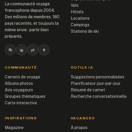
La communauté voyage
Vols
francophone depuis 2004.
Hôtels
Des millions de membres, 180
Locations
pays racontés, et toujours la
Campings
même envie : partir bien
Stations de ski
préparés.
fb
ig
yt
tt
COMMUNAUTÉ
OUTILS IA
Carnets de voyage
Suggestions personnalisées
Albums photos
Planificateur jour-par-jour
Avis voyageurs
Résumé de carnet
Groupes thématiques
Recherche conversationnelle
Carte interactive
INSPIRATIONS
VACANCEO
Magazine
À propos