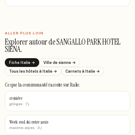
ALLER PLUS LOIN
Explorer autour de
SANGALLO PARK HOTEL
SIENA
.
Fiche
Italie
→
Ville de
sienne
→
Tous les hôtels
à Italie
→
Carnets
à Italie
→
Ce que la communauté raconte
sur Italie
.
croisière
gliligas
· 7 j
Week-end ski entre amis
maxime-alpes
· 3 j