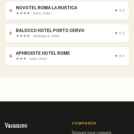
NOVOTEL ROMA LA RUSTICA
4
★
5.0
★★★★ · rome, Italie
BALOCCO HOTEL PORTO CERVO
5
★
5.0
★★★★ · sardaigne, Italie
APHRODITE HOTEL ROME
6
★
5.0
★★★ · rome, Italie
Vacanceo
COMPARER
Séjours tout compris