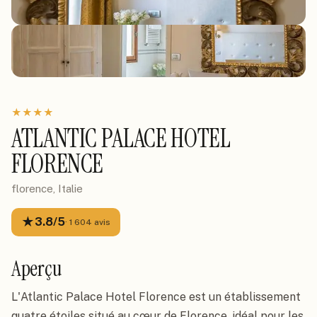
★
★
★
★
ATLANTIC PALACE HOTEL
FLORENCE
florence, Italie
★
3.8
/5
·
1 604
avis
Aperçu
L'Atlantic Palace Hotel Florence est un établissement
quatre étoiles situé au cœur de Florence, idéal pour les