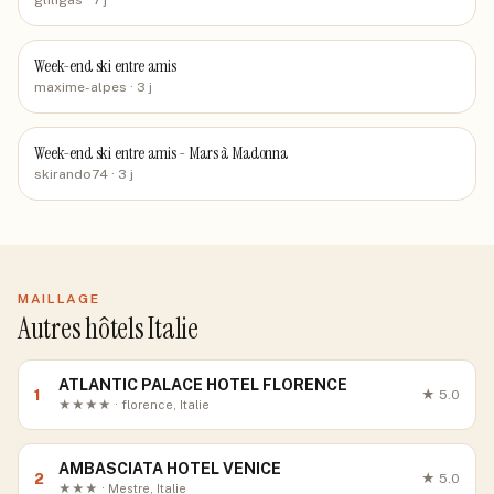
gliligas
· 7 j
Week-end ski entre amis
maxime-alpes
· 3 j
Week-end ski entre amis - Mars à Madonna
skirando74
· 3 j
MAILLAGE
Autres hôtels Italie
ATLANTIC PALACE HOTEL FLORENCE
1
★
5.0
★★★★ · florence, Italie
AMBASCIATA HOTEL VENICE
2
★
5.0
★★★ · Mestre, Italie