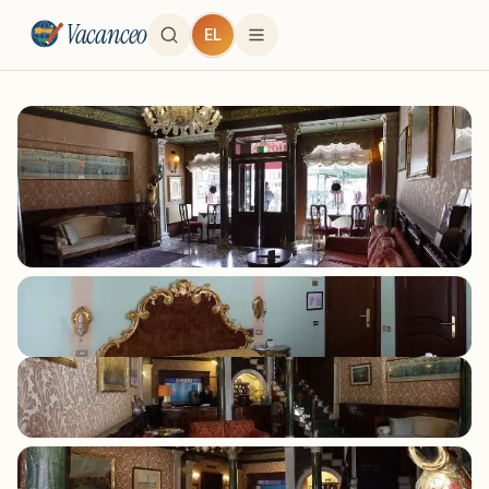
Vacanceo
EL