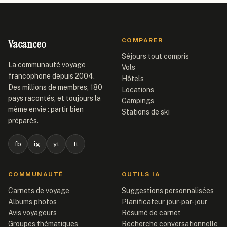
Vacanceo
COMPARER
Séjours tout compris
La communauté voyage
Vols
francophone depuis 2004.
Hôtels
Des millions de membres, 180
Locations
pays racontés, et toujours la
Campings
même envie : partir bien
Stations de ski
préparés.
fb
ig
yt
tt
COMMUNAUTÉ
OUTILS IA
Carnets de voyage
Suggestions personnalisées
Albums photos
Planificateur jour-par-jour
Avis voyageurs
Résumé de carnet
Groupes thématiques
Recherche conversationnelle