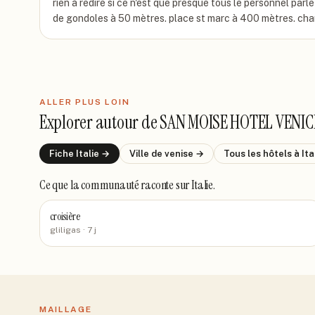
rien à redire si ce n'est que presque tous le personnel par
de gondoles à 50 mètres. place st marc à 400 mètres. cham
ALLER PLUS LOIN
Explorer autour de
SAN MOISE HOTEL VENIC
Fiche
Italie
→
Ville de
venise
→
Tous les hôtels
à Ita
Ce que la communauté raconte
sur Italie
.
croisière
gliligas
· 7 j
MAILLAGE