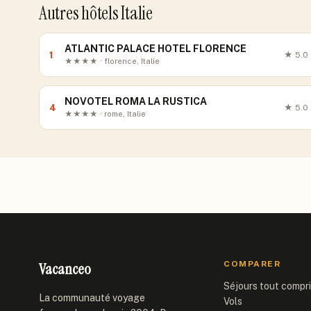
Autres hôtels Italie
ATLANTIC PALACE HOTEL FLORENCE
1
★
5.0
★★★★ · florence, Italie
NOVOTEL ROMA LA RUSTICA
4
★
5.0
★★★★ · rome, Italie
Vacanceo
COMPARER
Séjours tout compr
La communauté voyage
Vols