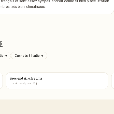
le français et sont assez sympas. endroit calme et bien placé. station
bres très bien, climatisées.
E
.
lie
→
Carnets
à Italie
→
Week-end ski entre amis
maxime-alpes
· 3 j