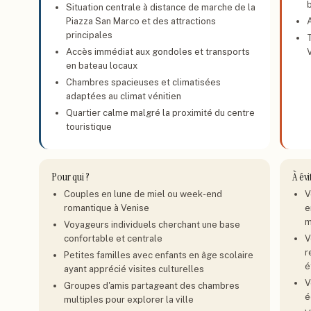
Situation centrale à distance de marche de la
Piazza San Marco et des attractions
principales
Accès immédiat aux gondoles et transports
V
en bateau locaux
Chambres spacieuses et climatisées
adaptées au climat vénitien
Quartier calme malgré la proximité du centre
touristique
Pour qui ?
À évi
Couples en lune de miel ou week-end
V
romantique à Venise
e
m
Voyageurs individuels cherchant une base
confortable et centrale
V
r
Petites familles avec enfants en âge scolaire
é
ayant apprécié visites culturelles
V
Groupes d'amis partageant des chambres
é
multiples pour explorer la ville