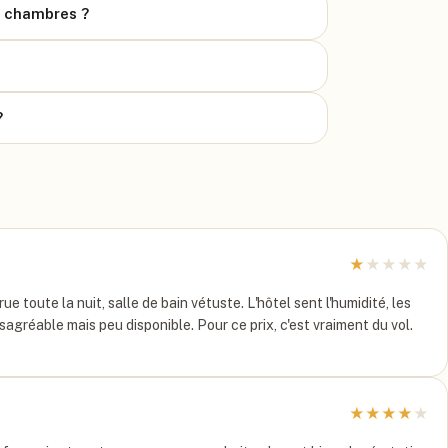
s chambres ?
?
★
★
★
★
★
 toute la nuit, salle de bain vétuste. L'hôtel sent l'humidité, les
ésagréable mais peu disponible. Pour ce prix, c'est vraiment du vol.
★
★
★
★
★