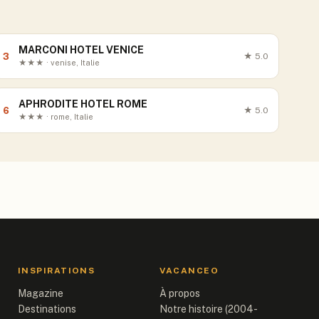
MARCONI HOTEL VENICE
3
★
5.0
★★★ · venise, Italie
APHRODITE HOTEL ROME
6
★
5.0
★★★ · rome, Italie
INSPIRATIONS
VACANCEO
Magazine
À propos
Destinations
Notre histoire (2004-