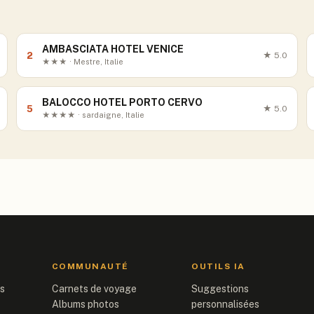
AMBASCIATA HOTEL VENICE
2
★
5.0
★★★ · Mestre, Italie
BALOCCO HOTEL PORTO CERVO
5
★
5.0
★★★★ · sardaigne, Italie
COMMUNAUTÉ
OUTILS IA
is
Carnets de voyage
Suggestions
Albums photos
personnalisées