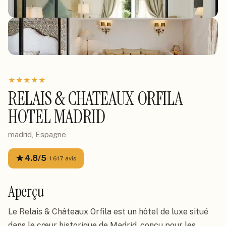
★
★
★
★
★
RELAIS & CHATEAUX ORFILA
HOTEL MADRID
madrid, Espagne
★
4.8
/5
·
1 617
avis
Aperçu
Le Relais & Châteaux Orfila est un hôtel de luxe situé
dans le cœur historique de Madrid, conçu pour les