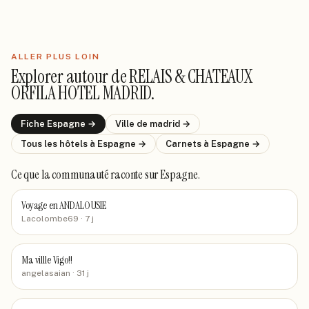
ALLER PLUS LOIN
Explorer autour de
RELAIS & CHATEAUX
ORFILA HOTEL MADRID
.
Fiche
Espagne
→
Ville de
madrid
→
Tous les hôtels
à Espagne
→
Carnets
à Espagne
→
Ce que la communauté raconte
sur Espagne
.
Voyage en ANDALOUSIE
Lacolombe69
· 7 j
Ma villle Vigo!!
angelasaian
· 31 j