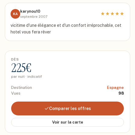
karynou10
★
★
★
★
★
KA
septembre 2007
vicitime d'une élégance et d'un confort irréprochable, cet
hotel vous fera rêver
DÈS
225
€
par nuit · indicatif
Destination
Espagne
Vues
98
Comparer les offres
Voir sur la carte