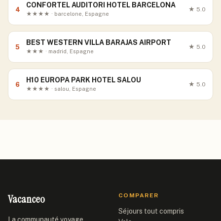
CONFORTEL AUDITORI HOTEL BARCELONA
4
★
5.0
★★★★ · barcelone, Espagne
BEST WESTERN VILLA BARAJAS AIRPORT
5
★
5.0
★★★ · madrid, Espagne
H10 EUROPA PARK HOTEL SALOU
6
★
5.0
★★★★ · salou, Espagne
Vacanceo
COMPARER
Séjours tout compris
La communauté voyage