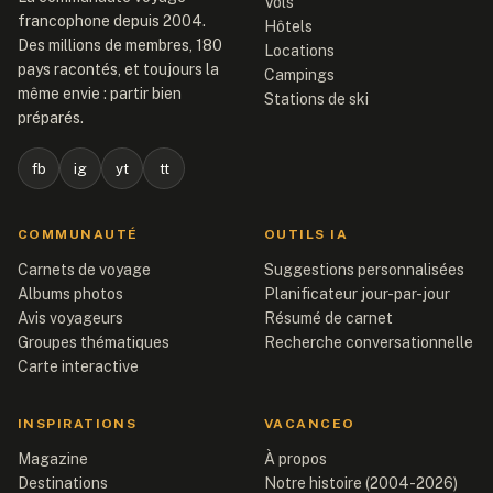
Vols
francophone depuis 2004.
Hôtels
Des millions de membres, 180
Locations
pays racontés, et toujours la
Campings
même envie : partir bien
Stations de ski
préparés.
fb
ig
yt
tt
COMMUNAUTÉ
OUTILS IA
Carnets de voyage
Suggestions personnalisées
Albums photos
Planificateur jour-par-jour
Avis voyageurs
Résumé de carnet
Groupes thématiques
Recherche conversationnelle
Carte interactive
INSPIRATIONS
VACANCEO
Magazine
À propos
Destinations
Notre histoire (2004-2026)