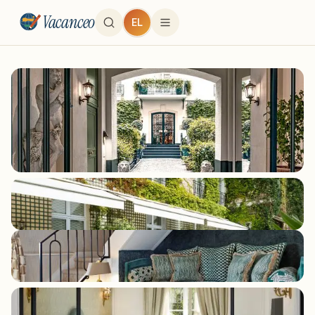
Vacanceo
EL