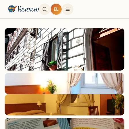
Vacanceo
EL