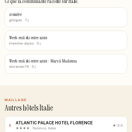
Ce que la communauté raconte
sur Italie
.
croisière
gliligas
· 7 j
Week-end ski entre amis
maxime-alpes
· 3 j
Week-end ski entre amis - Mars à Madonna
skirando74
· 3 j
MAILLAGE
Autres hôtels Italie
ATLANTIC PALACE HOTEL FLORENCE
1
★
5.0
★★★★ · florence, Italie