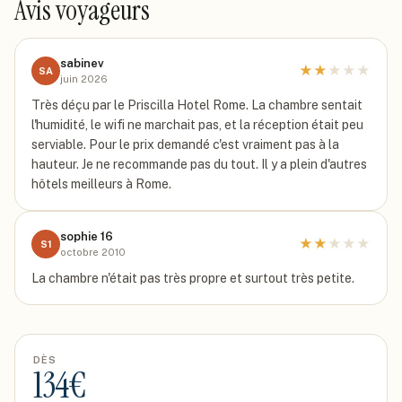
Avis voyageurs
sabinev
★
★
★
★
★
SA
juin 2026
Très déçu par le Priscilla Hotel Rome. La chambre sentait
l'humidité, le wifi ne marchait pas, et la réception était peu
serviable. Pour le prix demandé c'est vraiment pas à la
hauteur. Je ne recommande pas du tout. Il y a plein d'autres
hôtels meilleurs à Rome.
sophie 16
★
★
★
★
★
S1
octobre 2010
La chambre n'était pas très propre et surtout très petite.
DÈS
134
€