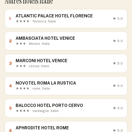
Autres hôtels Italie
ATLANTIC PALACE HOTEL FLORENCE
1
★
5.0
★★★★ · florence, Italie
AMBASCIATA HOTEL VENICE
2
★
5.0
★★★ · Mestre, Italie
MARCONI HOTEL VENICE
3
★
5.0
★★★ · venise, Italie
NOVOTEL ROMA LA RUSTICA
4
★
5.0
★★★★ · rome, Italie
BALOCCO HOTEL PORTO CERVO
5
★
5.0
★★★★ · sardaigne, Italie
APHRODITE HOTEL ROME
6
★
5.0