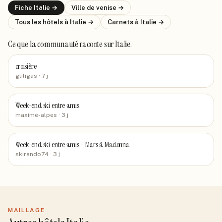
Fiche
Italie
→
Ville de
venise
→
Tous les hôtels
à Italie
→
Carnets
à Italie
→
Ce que la communauté raconte
sur Italie
.
croisière
gliligas
· 7 j
Week-end ski entre amis
maxime-alpes
· 3 j
Week-end ski entre amis - Mars à Madonna
skirando74
· 3 j
MAILLAGE