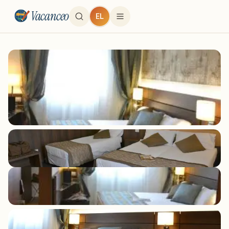
Vacanceo
EL