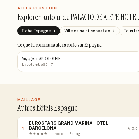
ALLER PLUS LOIN
Explorer autour de
PALACIO DE AIETE HOTE
Fiche
Espagne
→
Ville de
saint sebastien
→
Tous le
Ce que la communauté raconte
sur Espagne
.
Voyage en ANDALOUSIE
Lacolombe69
· 7 j
MAILLAGE
Autres hôtels Espagne
EUROSTARS GRAND MARINA HOTEL
BARCELONA
1
★
5.0
★★★★★ · barcelone, Espagne