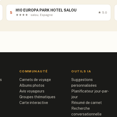
H10 EUROPA PARK HOTEL SALOU
5
★
5.0
★★★★ · salou, Espagne
COMMUNAUTÉ
OUTILS IA
is
Carnets de voyage
Suggestions
Albums photos
personnalisées
Avis voyageurs
Planificateur jour-par-
Groupes thématiques
jour
Carte interactive
Résumé de carnet
Recherche
conversationnelle