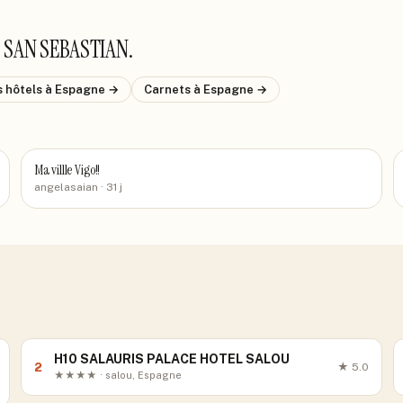
L SAN SEBASTIAN
.
s hôtels
à Espagne
→
Carnets
à Espagne
→
Ma villle Vigo!!
angelasaian
· 31 j
H10 SALAURIS PALACE HOTEL SALOU
2
★
5.0
★★★★ · salou, Espagne