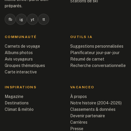
Stations de ski
préparés.
fb
ig
yt
tt
COMMUNAUTÉ
OUTILS IA
Carnets de voyage
Suggestions personnalisées
Albums photos
Planificateur jour-par-jour
Avis voyageurs
Résumé de carnet
Groupes thématiques
Recherche conversationnelle
Carte interactive
INSPIRATIONS
VACANCEO
Magazine
À propos
Destinations
Notre histoire (2004-2026)
Climat & météo
Classements & données
Devenir partenaire
Carrières
Presse