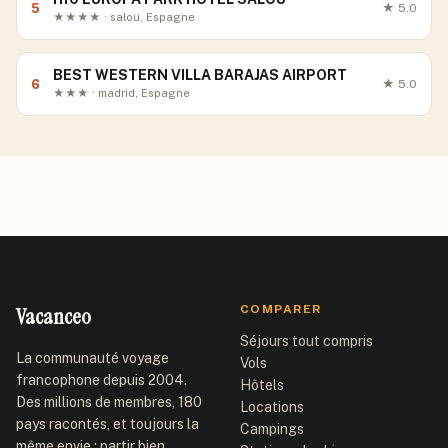
5
★
5.0
★★★★ · salou, Espagne
BEST WESTERN VILLA BARAJAS AIRPORT
6
★
5.0
★★★ · madrid, Espagne
Vacanceo
COMPARER
Séjours tout compris
La communauté voyage
Vols
francophone depuis 2004.
Hôtels
Des millions de membres, 180
Locations
pays racontés, et toujours la
Campings
même envie : partir bien