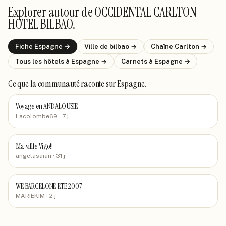
Explorer autour de
OCCIDENTAL CARLTON
HOTEL BILBAO
.
Fiche
Espagne
→
Ville de
bilbao
→
Chaîne
Carlton
→
Tous les hôtels
à Espagne
→
Carnets
à Espagne
→
Ce que la communauté raconte
sur Espagne
.
Voyage en ANDALOUSIE
Lacolombe69
· 7 j
Ma villle Vigo!!
angelasaian
· 31 j
WE BARCELONE ETE 2007
MARIEKIM
· 2 j