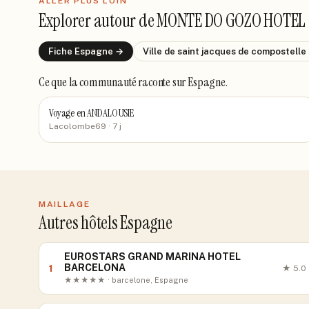
ALLER PLUS LOIN
Explorer autour de
MONTE DO GOZO HOTEL
Fiche
Espagne
→
Ville de
saint jacques de compostelle
Ce que la communauté raconte
sur Espagne
.
Voyage en ANDALOUSIE
Lacolombe69
· 7 j
MAILLAGE
Autres hôtels Espagne
EUROSTARS GRAND MARINA HOTEL
BARCELONA
1
★
5.0
★★★★★ · barcelone, Espagne