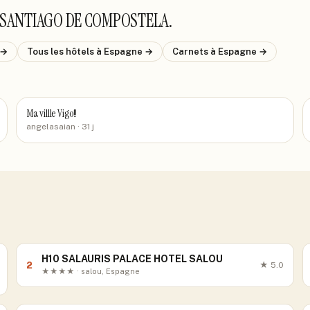
 SANTIAGO DE COMPOSTELA
.
→
Tous les hôtels
à Espagne
→
Carnets
à Espagne
→
Ma villle Vigo!!
angelasaian
· 31 j
H10 SALAURIS PALACE HOTEL SALOU
2
★
5.0
★★★★ · salou, Espagne