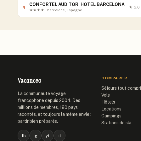
CONFORTEL AUDITORI HOTEL BARCELONA
4
★
5.0
★★★★ · barcelone, Espagne
Vacanceo
COMPARER
Séjours tout compr
La communauté voyage
Vols
francophone depuis 2004. Des
Hôtels
millions de membres, 180 pays
Locations
racontés, et toujours la même envie :
Campings
partir bien préparés.
Stations de ski
fb
ig
yt
tt