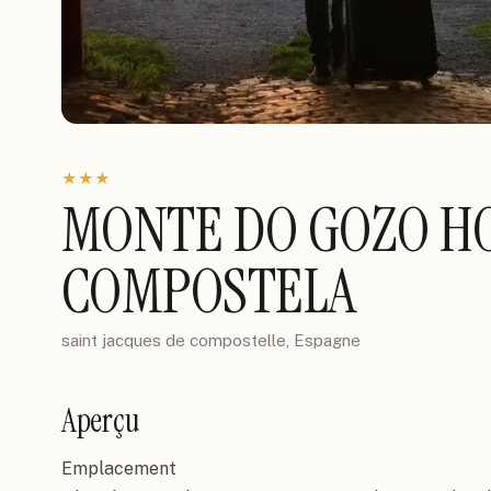
★
★
★
MONTE DO GOZO HO
COMPOSTELA
saint jacques de compostelle, Espagne
Aperçu
Emplacement
