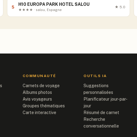
H10 EUROPA PARK HOTEL SALOU
5
★
5.0
★★★★ · salou, Espagne
COMMUNAUTÉ
OUTILS IA
is
Carnets de voyage
Suggestions
Albums photos
personnalisées
Avis voyageurs
Planificateur jour-par-
Groupes thématiques
jour
Carte interactive
Résumé de carnet
Recherche
conversationnelle