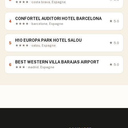
★★★★ · costa brava, Espagne
CONFORTEL AUDITORI HOTEL BARCELONA
4
★
5.0
★★★★ · barcelone, Espagne
H10 EUROPA PARK HOTEL SALOU
5
★
5.0
★★★★ · salou, Espagne
BEST WESTERN VILLA BARAJAS AIRPORT
6
★
5.0
★★★ · madrid, Espagne