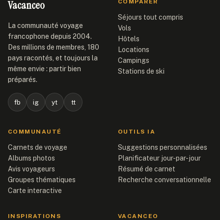
Vacanceo
COMPARER
Séjours tout compris
La communauté voyage
Vols
francophone depuis 2004.
Hôtels
Des millions de membres, 180
Locations
pays racontés, et toujours la
Campings
même envie : partir bien
Stations de ski
préparés.
fb
ig
yt
tt
COMMUNAUTÉ
OUTILS IA
Carnets de voyage
Suggestions personnalisées
Albums photos
Planificateur jour-par-jour
Avis voyageurs
Résumé de carnet
Groupes thématiques
Recherche conversationnelle
Carte interactive
INSPIRATIONS
VACANCEO