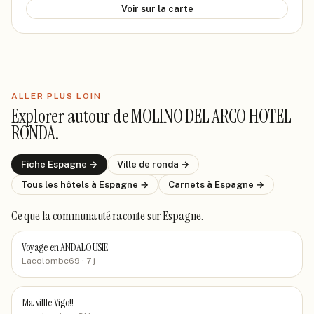
Voir sur la carte
ALLER PLUS LOIN
Explorer autour de
MOLINO DEL ARCO HOTEL
RONDA
.
Fiche
Espagne
→
Ville de
ronda
→
Tous les hôtels
à Espagne
→
Carnets
à Espagne
→
Ce que la communauté raconte
sur Espagne
.
Voyage en ANDALOUSIE
Lacolombe69
· 7 j
Ma villle Vigo!!