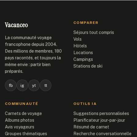
Vacanceo
COMPARER
Séjours tout compris
La communauté voyage
Vols
francophone depuis 2004.
Hôtels
Des millions de membres, 180
Locations
pays racontés, et toujours la
Campings
même envie : partir bien
Stations de ski
préparés.
fb
ig
yt
tt
COMMUNAUTÉ
OUTILS IA
Carnets de voyage
Suggestions personnalisées
Albums photos
Planificateur jour-par-jour
Avis voyageurs
Résumé de carnet
Groupes thématiques
Recherche conversationnelle