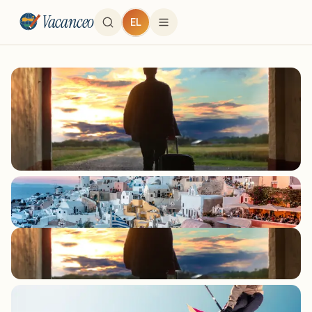
Vacanceo
EL