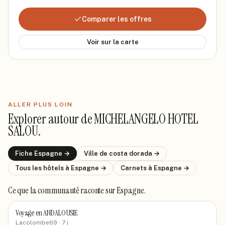
Comparer les offres
Voir sur la carte
ALLER PLUS LOIN
Explorer autour de
MICHELANGELO HOTEL
SALOU
.
Fiche
Espagne
→
Ville de
costa dorada
→
Tous les hôtels
à Espagne
→
Carnets
à Espagne
→
Ce que la communauté raconte
sur Espagne
.
Voyage en ANDALOUSIE
Lacolombe69
· 7 j