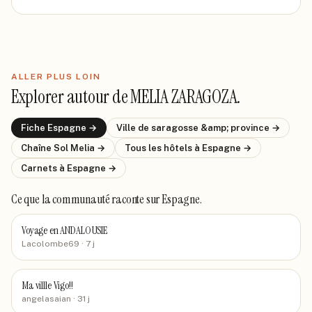
ALLER PLUS LOIN
Explorer autour de
MELIA ZARAGOZA
.
Fiche
Espagne
→
Ville de
saragosse &amp; province
→
Chaîne
Sol Melia
→
Tous les hôtels
à Espagne
→
Carnets
à Espagne
→
Ce que la communauté raconte
sur Espagne
.
Voyage en ANDALOUSIE
Lacolombe69
· 7 j
Ma villle Vigo!!
angelasaian
· 31 j