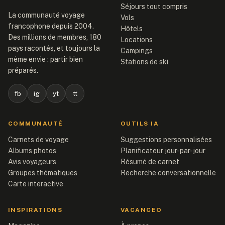
Séjours tout compris
La communauté voyage
Vols
francophone depuis 2004.
Hôtels
Des millions de membres, 180
Locations
pays racontés, et toujours la
Campings
même envie : partir bien
Stations de ski
préparés.
fb
ig
yt
tt
COMMUNAUTÉ
OUTILS IA
Carnets de voyage
Suggestions personnalisées
Albums photos
Planificateur jour-par-jour
Avis voyageurs
Résumé de carnet
Groupes thématiques
Recherche conversationnelle
Carte interactive
INSPIRATIONS
VACANCEO