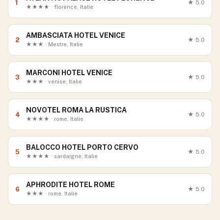
1
★
5.0
★★★★ · florence, Italie
AMBASCIATA HOTEL VENICE
2
★
5.0
★★★ · Mestre, Italie
MARCONI HOTEL VENICE
3
★
5.0
★★★ · venise, Italie
NOVOTEL ROMA LA RUSTICA
4
★
5.0
★★★★ · rome, Italie
BALOCCO HOTEL PORTO CERVO
5
★
5.0
★★★★ · sardaigne, Italie
APHRODITE HOTEL ROME
6
★
5.0
★★★ · rome, Italie