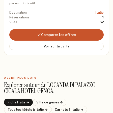
par nuit · indicatif
Destination
Italie
Réservations
1
Vues
82
Comparer les offres
Voir sur la carte
ALLER PLUS LOIN
Explorer autour de
LOCANDA DI PALAZZO
CICALA HOTEL GENOA
.
Fiche
Italie
→
Ville de
genes
→
Tous les hôtels
à Italie
→
Carnets
à Italie
→