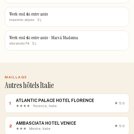
Week-end ski entre amis
maxime-alpes
· 3 j
Week-end ski entre amis - Mars à Madonna
skirando74
· 3 j
MAILLAGE
Autres hôtels Italie
ATLANTIC PALACE HOTEL FLORENCE
1
★
5.0
★★★★ · florence, Italie
AMBASCIATA HOTEL VENICE
2
★
5.0
★★★ · Mestre, Italie