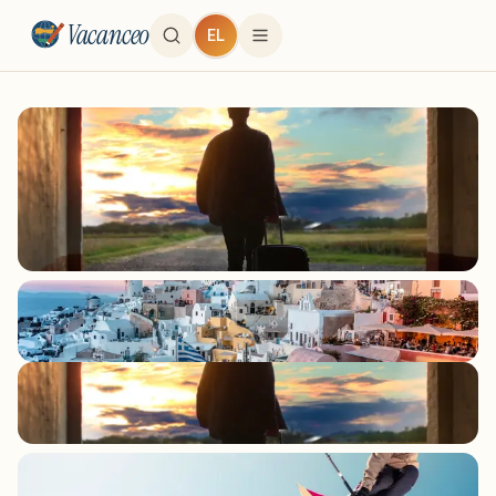
Vacanceo
EL