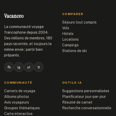
Vacanceo
COMPARER
Séjours tout compris
La communauté voyage
Vols
francophone depuis 2004.
Hôtels
Des millions de membres, 180
Locations
pays racontés, et toujours la
Campings
même envie : partir bien
Stations de ski
préparés.
fb
ig
yt
tt
COMMUNAUTÉ
OUTILS IA
Carnets de voyage
Suggestions personnalisées
Albums photos
Planificateur jour-par-jour
Avis voyageurs
Résumé de carnet
Groupes thématiques
Recherche conversationnelle
Carte interactive