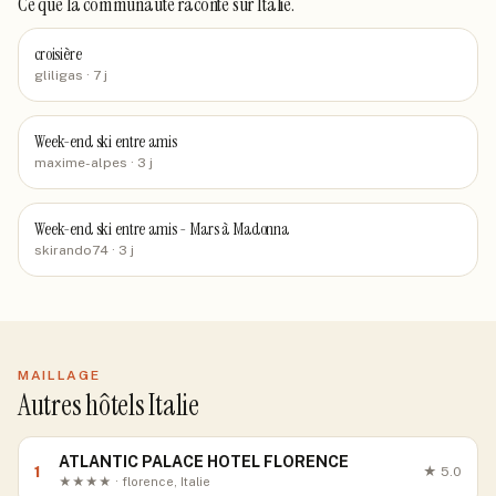
Ce que la communauté raconte
sur Italie
.
croisière
gliligas
· 7 j
Week-end ski entre amis
maxime-alpes
· 3 j
Week-end ski entre amis - Mars à Madonna
skirando74
· 3 j
MAILLAGE
Autres hôtels Italie
ATLANTIC PALACE HOTEL FLORENCE
1
★
5.0
★★★★ · florence, Italie