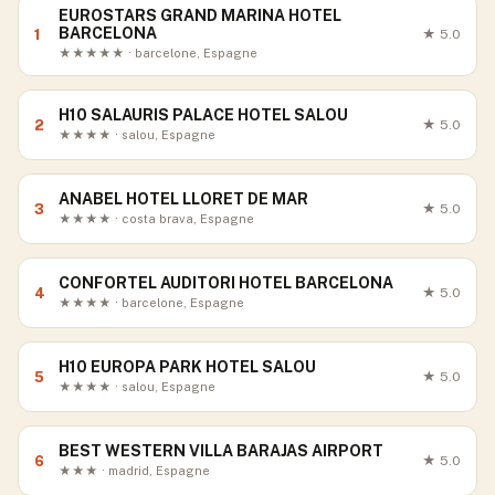
EUROSTARS GRAND MARINA HOTEL
BARCELONA
1
★
5.0
★★★★★ · barcelone, Espagne
H10 SALAURIS PALACE HOTEL SALOU
2
★
5.0
★★★★ · salou, Espagne
ANABEL HOTEL LLORET DE MAR
3
★
5.0
★★★★ · costa brava, Espagne
CONFORTEL AUDITORI HOTEL BARCELONA
4
★
5.0
★★★★ · barcelone, Espagne
H10 EUROPA PARK HOTEL SALOU
5
★
5.0
★★★★ · salou, Espagne
BEST WESTERN VILLA BARAJAS AIRPORT
6
★
5.0
★★★ · madrid, Espagne