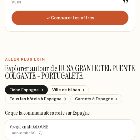
Vues
77
Comparer les offres
ALLER PLUS LOIN
Explorer autour de
HUSA GRAN HOTEL PUENTE
COLGANTE - PORTUGALETE
.
Fiche
Espagne
→
Ville de
bilbao
→
Tous les hôtels
à Espagne
→
Carnets
à Espagne
→
Ce que la communauté raconte
sur Espagne
.
Voyage en ANDALOUSIE
Lacolombe69
· 7 j