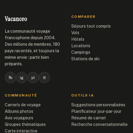
Vacanceo
COMPARER
Séjours tout compris
La communauté voyage
Vols
francophone depuis 2004.
Hôtels
Des millions de membres, 180
Locations
pays racontés, et toujours la
Campings
même envie : partir bien
Stations de ski
préparés.
fb
ig
yt
tt
COMMUNAUTÉ
OUTILS IA
Carnets de voyage
Suggestions personnalisées
Albums photos
Planificateur jour-par-jour
Avis voyageurs
Résumé de carnet
Groupes thématiques
Recherche conversationnelle
Carte interactive