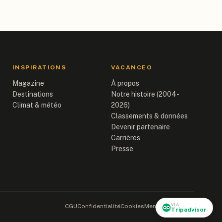
INSPIRATIONS
VACANCEO
Magazine
À propos
Destinations
Notre histoire (2004-
Climat & météo
2026)
Classements & données
Devenir partenaire
Carrières
Presse
VIA
CGU
Confidentialité
Cookies
Mentions légales
Tripadvisor