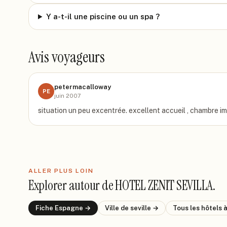
Y a-t-il une piscine ou un spa ?
Avis voyageurs
petermacalloway
PE
juin 2007
situation un peu excentrée. excellent accueil , chambre i
ALLER PLUS LOIN
Explorer autour de
HOTEL ZENIT SEVILLA
.
Fiche
Espagne
→
Ville de
seville
→
Tous les hôtels