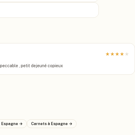
★
★
★
★
★
mpeccable , petit dejeuné copieux
à Espagne
→
Carnets
à Espagne
→