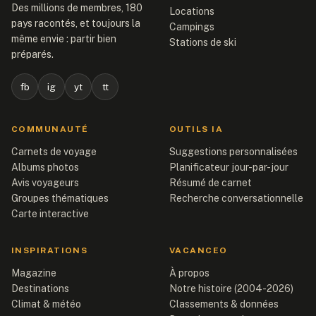
Des millions de membres, 180
Locations
pays racontés, et toujours la
Campings
même envie : partir bien
Stations de ski
préparés.
fb
ig
yt
tt
COMMUNAUTÉ
OUTILS IA
Carnets de voyage
Suggestions personnalisées
Albums photos
Planificateur jour-par-jour
Avis voyageurs
Résumé de carnet
Groupes thématiques
Recherche conversationnelle
Carte interactive
INSPIRATIONS
VACANCEO
Magazine
À propos
Destinations
Notre histoire (2004-2026)
Climat & météo
Classements & données