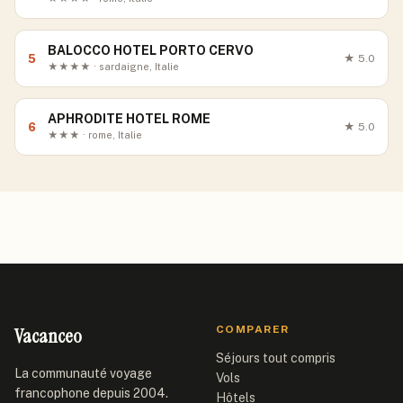
BALOCCO HOTEL PORTO CERVO
5
★
5.0
★★★★ · sardaigne, Italie
APHRODITE HOTEL ROME
6
★
5.0
★★★ · rome, Italie
Vacanceo
COMPARER
Séjours tout compris
La communauté voyage
Vols
francophone depuis 2004.
Hôtels