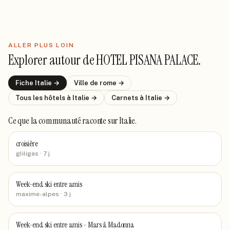
ALLER PLUS LOIN
Explorer autour de
HOTEL PISANA PALACE
.
Fiche
Italie
→
Ville de
rome
→
Tous les hôtels
à Italie
→
Carnets
à Italie
→
Ce que la communauté raconte
sur Italie
.
croisière
gliligas
· 7 j
Week-end ski entre amis
maxime-alpes
· 3 j
Week-end ski entre amis - Mars à Madonna