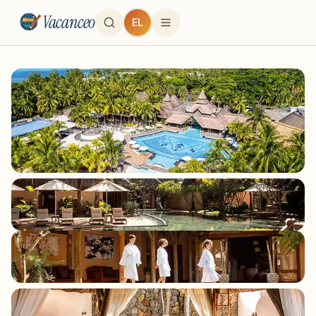
Vacanceo
EL