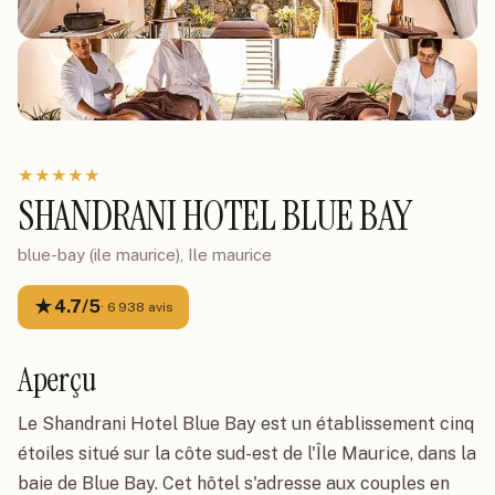
★
★
★
★
★
SHANDRANI HOTEL BLUE BAY
blue-bay (ile maurice), Ile maurice
★
4.7
/5
·
6 938
avis
Aperçu
Le Shandrani Hotel Blue Bay est un établissement cinq
étoiles situé sur la côte sud-est de l'Île Maurice, dans la
baie de Blue Bay. Cet hôtel s'adresse aux couples en