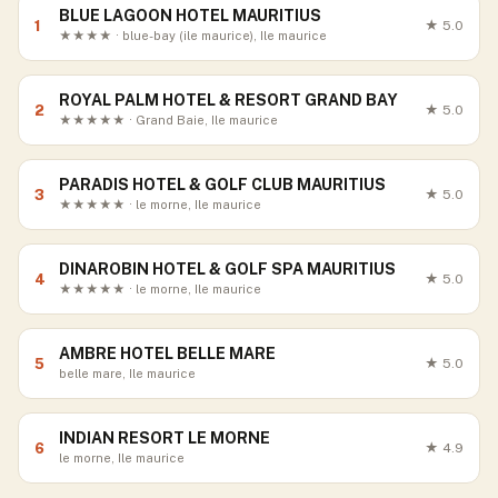
BLUE LAGOON HOTEL MAURITIUS
1
★
5.0
★★★★ · blue-bay (ile maurice), Ile maurice
ROYAL PALM HOTEL & RESORT GRAND BAY
2
★
5.0
★★★★★ · Grand Baie, Ile maurice
PARADIS HOTEL & GOLF CLUB MAURITIUS
3
★
5.0
★★★★★ · le morne, Ile maurice
DINAROBIN HOTEL & GOLF SPA MAURITIUS
4
★
5.0
★★★★★ · le morne, Ile maurice
AMBRE HOTEL BELLE MARE
5
★
5.0
belle mare, Ile maurice
INDIAN RESORT LE MORNE
6
★
4.9
le morne, Ile maurice