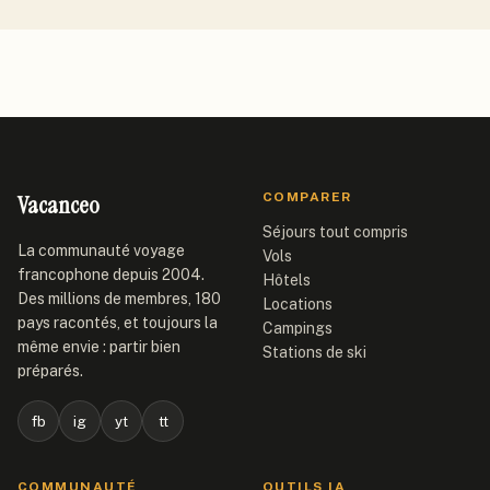
Vacanceo
COMPARER
Séjours tout compris
La communauté voyage
Vols
francophone depuis 2004.
Hôtels
Des millions de membres, 180
Locations
pays racontés, et toujours la
Campings
même envie : partir bien
Stations de ski
préparés.
fb
ig
yt
tt
COMMUNAUTÉ
OUTILS IA