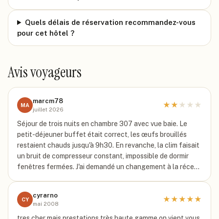
Quels délais de réservation recommandez-vous
pour cet hôtel ?
Avis voyageurs
marcm78
★
★
★
★
★
MA
juillet 2026
Séjour de trois nuits en chambre 307 avec vue baie. Le
petit-déjeuner buffet était correct, les œufs brouillés
restaient chauds jusqu'à 9h30. En revanche, la clim faisait
un bruit de compresseur constant, impossible de dormir
fenêtres fermées. J'ai demandé un changement à la réce…
cyrarno
★
★
★
★
★
CY
mai 2008
tres cher mais prestations très haute gamme on vient vous