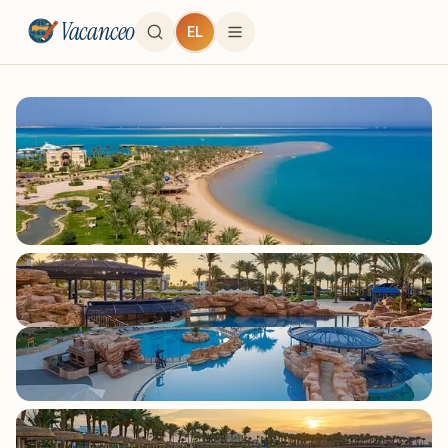
Vacanceo
EL