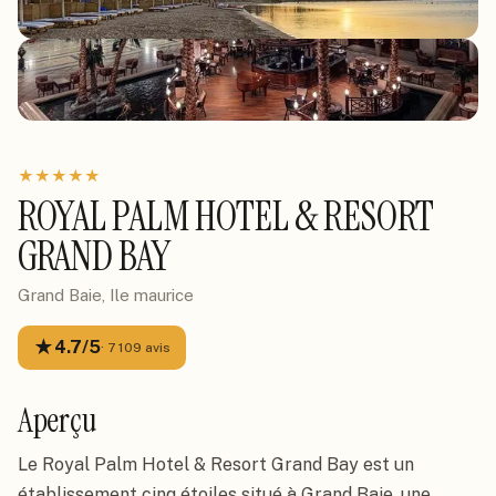
★
★
★
★
★
ROYAL PALM HOTEL & RESORT
GRAND BAY
Grand Baie, Ile maurice
★
4.7
/5
·
7 109
avis
Aperçu
Le Royal Palm Hotel & Resort Grand Bay est un
établissement cinq étoiles situé à Grand Baie, une