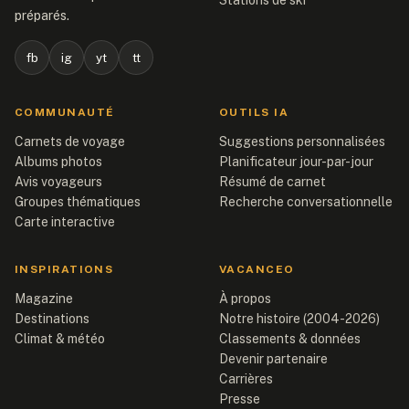
Stations de ski
préparés.
fb
ig
yt
tt
COMMUNAUTÉ
OUTILS IA
Carnets de voyage
Suggestions personnalisées
Albums photos
Planificateur jour-par-jour
Avis voyageurs
Résumé de carnet
Groupes thématiques
Recherche conversationnelle
Carte interactive
INSPIRATIONS
VACANCEO
Magazine
À propos
Destinations
Notre histoire (2004-2026)
Climat & météo
Classements & données
Devenir partenaire
Carrières
Presse