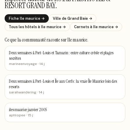
RESORT GRAND BAY
.
Fiche
Ile maurice
→
Ville de
Grand Baie
→
Tous les hôtels
à Ile maurice
→
Carnets
à Ile maurice
→
Ce que la communauté raconte
sur Ile maurice
.
Deux semaines à Port-Louis et Tamarin : entre culture créole et plages
secrètes
marineenvoyage
· 14 j
Deux semaines à Port-Louis et Île aux Cerfs : la vraie Île Maurice loin des
resorts
sarahwandering
· 14 j
iles maurice janvier 2005
aphlopee
· 15 j