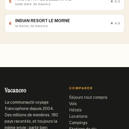
5
★
5.0
belle mare, Ile maurice
INDIAN RESORT LE MORNE
6
★
4.9
le morne, Ile maurice
Vacanceo
COMPARER
Séjours tout compris
La communauté voyage
Vols
francophone depuis 2004.
Hôtels
Des millions de membres, 180
Locations
pays racontés, et toujours la
Campings
même envie : partir bien