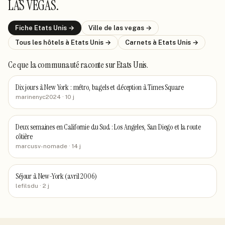
LAS VEGAS
.
Fiche
Etats Unis
→
Ville de
las vegas
→
Tous les hôtels
à Etats Unis
→
Carnets
à Etats Unis
→
Ce que la communauté raconte
sur Etats Unis
.
Dix jours à New York : métro, bagels et déception à Times Square
marinenyc2024
· 10 j
Deux semaines en Californie du Sud : Los Angeles, San Diego et la route
côtière
marcusv-nomade
· 14 j
Séjour à New-York (avril 2006)
lefilsdu
· 2 j