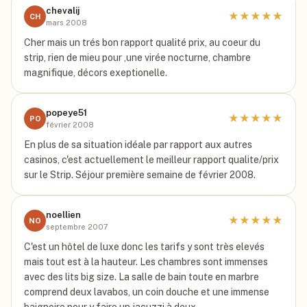
chevalij
★
★
★
★
★
CH
mars 2008
Cher mais un trés bon rapport qualité prix, au coeur du
strip, rien de mieu pour ,une virée nocturne, chambre
magnifique, décors exeptionelle.
popeye51
★
★
★
★
★
PO
février 2008
En plus de sa situation idéale par rapport aux autres
casinos, c'est actuellement le meilleur rapport qualite/prix
sur le Strip. Séjour première semaine de février 2008.
noellien
★
★
★
★
★
NO
septembre 2007
C'est un hôtel de luxe donc les tarifs y sont très elevés
mais tout est à la hauteur. Les chambres sont immenses
avec des lits big size. La salle de bain toute en marbre
comprend deux lavabos, un coin douche et une immense