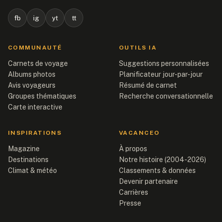
fb
ig
yt
tt
COMMUNAUTÉ
OUTILS IA
Carnets de voyage
Suggestions personnalisées
Albums photos
Planificateur jour-par-jour
Avis voyageurs
Résumé de carnet
Groupes thématiques
Recherche conversationnelle
Carte interactive
INSPIRATIONS
VACANCEO
Magazine
À propos
Destinations
Notre histoire (2004-2026)
Climat & météo
Classements & données
Devenir partenaire
Carrières
Presse