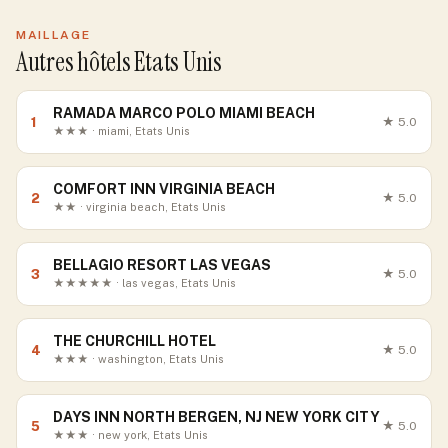
MAILLAGE
Autres hôtels Etats Unis
RAMADA MARCO POLO MIAMI BEACH
1
★
5.0
★★★ · miami, Etats Unis
COMFORT INN VIRGINIA BEACH
2
★
5.0
★★ · virginia beach, Etats Unis
BELLAGIO RESORT LAS VEGAS
3
★
5.0
★★★★★ · las vegas, Etats Unis
THE CHURCHILL HOTEL
4
★
5.0
★★★ · washington, Etats Unis
DAYS INN NORTH BERGEN, NJ NEW YORK CITY
5
★
5.0
★★★ · new york, Etats Unis