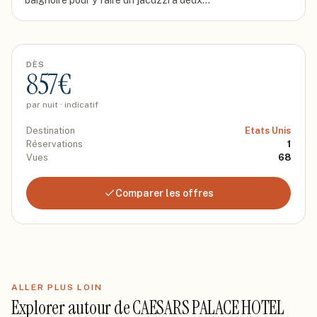
baignoire pour y faire un jacuzzi à deux...
DÈS
857
€
par nuit · indicatif
Destination
Etats Unis
Réservations
1
Vues
68
Comparer les offres
ALLER PLUS LOIN
Explorer autour de
CAESARS PALACE HOTEL