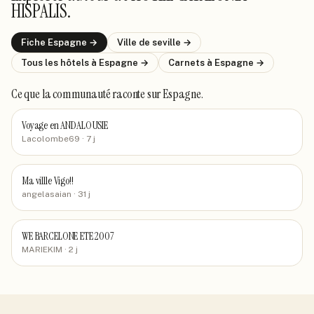
HISPALIS
.
Fiche
Espagne
→
Ville de
seville
→
Tous les hôtels
à Espagne
→
Carnets
à Espagne
→
Ce que la communauté raconte
sur Espagne
.
Voyage en ANDALOUSIE
Lacolombe69
· 7 j
Ma villle Vigo!!
angelasaian
· 31 j
WE BARCELONE ETE 2007
MARIEKIM
· 2 j