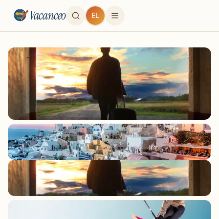
Vacanceo
EL