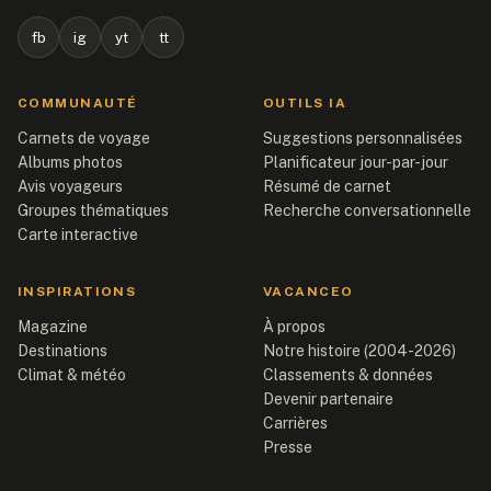
fb
ig
yt
tt
COMMUNAUTÉ
OUTILS IA
Carnets de voyage
Suggestions personnalisées
Albums photos
Planificateur jour-par-jour
Avis voyageurs
Résumé de carnet
Groupes thématiques
Recherche conversationnelle
Carte interactive
INSPIRATIONS
VACANCEO
Magazine
À propos
Destinations
Notre histoire (2004-2026)
Climat & météo
Classements & données
Devenir partenaire
Carrières
Presse