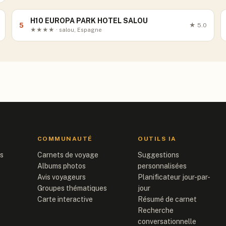
H10 EUROPA PARK HOTEL SALOU
5
★
5.0
★★★★ · salou, Espagne
COMMUNAUTÉ
OUTILS IA
is
Carnets de voyage
Suggestions
Albums photos
personnalisées
Avis voyageurs
Planificateur jour-par-
Groupes thématiques
jour
Carte interactive
Résumé de carnet
Recherche
conversationnelle