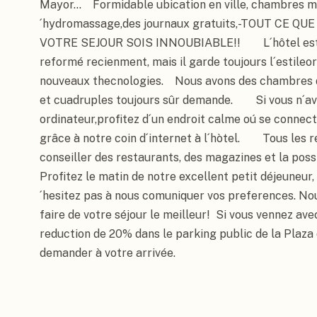
Mayor...    Formidable ubication en ville, chambres 
´hydromassage,des journaux gratuits,-TOUT CE Q
VOTRE SEJOUR SOIS INNOUBIABLE!!        L´hôtel est 
reformé recienment, mais il garde toujours l´estileor
nouveaux thecnologies.    Nous avons des chambres do
et cuadruples toujours sûr demande.        Si vous n´a
ordinateur,profitez d´un endroit calme oú se connect
grâce à notre coin d´internet à l´hòtel.        Tous les
conseiller des restaurants, des magazines et la possibil
Profitez le matin de notre excellent petit déjeuneur, t
´hesitez pas à nous comuniquer vos preferences. Nou
faire de votre séjour le meilleur!  Si vous vennez avec
reduction de 20% dans le parking public de la Plaza 
demander à votre arrivée.