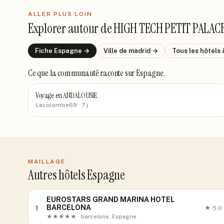
ALLER PLUS LOIN
Explorer autour de
HIGH TECH PETIT PALAC
Fiche
Espagne
→
Ville de
madrid
→
Tous les hôtels
Ce que la communauté raconte
sur Espagne
.
Voyage en ANDALOUSIE
Lacolombe69
· 7 j
MAILLAGE
Autres hôtels Espagne
EUROSTARS GRAND MARINA HOTEL
BARCELONA
1
★
5.0
★★★★★ · barcelone, Espagne