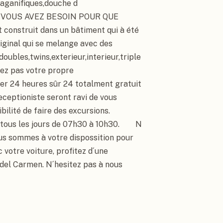
maganifiques,douche d
UE VOUS AVEZ BESOIN POUR QUE 
construit dans un bâtiment qui à été 
iginal qui se melange avec des 
ubles,twins,exterieur,interieur,triple 
vez pas votre propre 
er 24 heures sûr 24 totalment gratuit 
 receptioniste seront ravi de vous 
ité de faire des excursions.    
ous les jours de 07h30 à 10h30.        N
s sommes à votre dispossition pour 
 votre voiture, profitez d´une 
del Carmen. N´hesitez pas à nous 