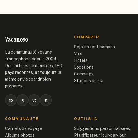
Vacanceo
COMPARER
Séjours tout compris
La communauté voyage
Vols
francophone depuis 2004.
Hôtels
Des millions de membres, 180
Locations
pays racontés, et toujours la
Campings
même envie : partir bien
Stations de ski
préparés.
fb
ig
yt
tt
COMMUNAUTÉ
OUTILS IA
Carnets de voyage
Suggestions personnalisées
Albums photos
Planificateur jour-par-jour