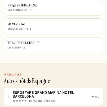
Voyage en ANDALOUSIE
Lacolombe69
· 7 j
Ma villle Vigo!!
angelasaian
· 31 j
WE BARCELONE ETE 2007
MARIEKIM
· 2 j
MAILLAGE
Autres hôtels Espagne
EUROSTARS GRAND MARINA HOTEL
BARCELONA
1
★
5.0
★★★★★ · barcelone, Espagne