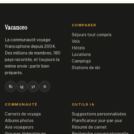
Vacanceo
COMPARER
Séjours tout compris
La communauté voyage
Vols
francophone depuis 2004.
Hôtels
Des millions de membres, 180
Locations
pays racontés, et toujours la
Campings
même envie : partir bien
Stations de ski
préparés.
fb
ig
yt
tt
COMMUNAUTÉ
OUTILS IA
Carnets de voyage
Suggestions personnalisées
Albums photos
Planificateur jour-par-jour
Avis voyageurs
Résumé de carnet
Groupes thématiques
Recherche conversationnelle