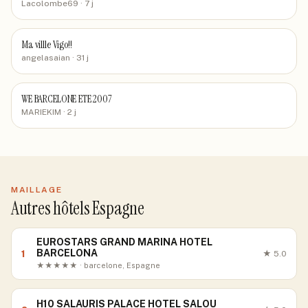
Lacolombe69
· 7 j
Ma villle Vigo!!
angelasaian
· 31 j
WE BARCELONE ETE 2007
MARIEKIM
· 2 j
MAILLAGE
Autres hôtels Espagne
EUROSTARS GRAND MARINA HOTEL
BARCELONA
1
★
5.0
★★★★★ · barcelone, Espagne
H10 SALAURIS PALACE HOTEL SALOU