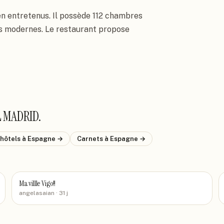
en entretenus. Il possède 112 chambres 
s modernes. Le restaurant propose 
L MADRID
.
 hôtels
à Espagne
→
Carnets
à Espagne
→
Ma villle Vigo!!
angelasaian
· 31 j