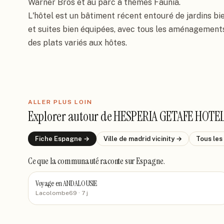
Warner Bros et au parc à thèmes Faunia.

L'hôtel est un bâtiment récent entouré de jardins bi
et suites bien équipées, avec tous les aménagement
des plats variés aux hôtes.
ALLER PLUS LOIN
Explorer autour de
HESPERIA GETAFE HOTE
Fiche
Espagne
→
Ville de
madrid vicinity
→
Tous les
Ce que la communauté raconte
sur Espagne
.
Voyage en ANDALOUSIE
Lacolombe69
· 7 j