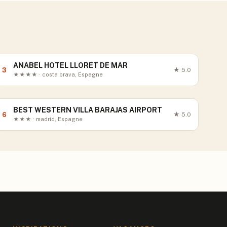
ANABEL HOTEL LLORET DE MAR
3
★
5.0
★★★★ · costa brava, Espagne
BEST WESTERN VILLA BARAJAS AIRPORT
6
★
5.0
★★★ · madrid, Espagne