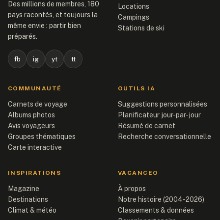
Des millions de membres, 180
Locations
pays racontés, et toujours la
Campings
même envie : partir bien
Stations de ski
préparés.
fb
ig
yt
tt
COMMUNAUTÉ
OUTILS IA
Carnets de voyage
Suggestions personnalisées
Albums photos
Planificateur jour-par-jour
Avis voyageurs
Résumé de carnet
Groupes thématiques
Recherche conversationnelle
Carte interactive
INSPIRATIONS
VACANCEO
Magazine
À propos
Destinations
Notre histoire (2004-2026)
Climat & météo
Classements & données