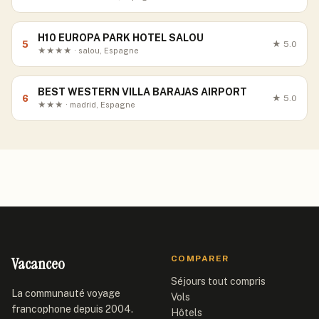
H10 EUROPA PARK HOTEL SALOU
5
★
5.0
★★★★ · salou, Espagne
BEST WESTERN VILLA BARAJAS AIRPORT
6
★
5.0
★★★ · madrid, Espagne
Vacanceo
COMPARER
Séjours tout compris
La communauté voyage
Vols
francophone depuis 2004.
Hôtels