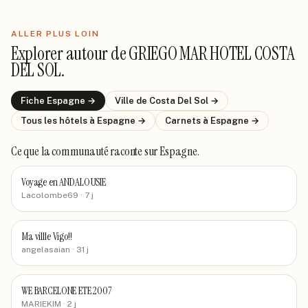
ALLER PLUS LOIN
Explorer autour de
GRIEGO MAR HOTEL COSTA
DEL SOL
.
Fiche
Espagne
→
Ville de
Costa Del Sol
→
Tous les hôtels
à Espagne
→
Carnets
à Espagne
→
Ce que la communauté raconte
sur Espagne
.
Voyage en ANDALOUSIE
Lacolombe69
· 7 j
Ma villle Vigo!!
angelasaian
· 31 j
WE BARCELONE ETE 2007
MARIEKIM
· 2 j