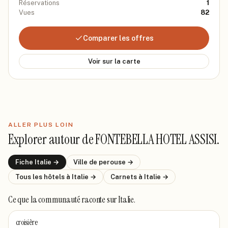
Réservations
1
Vues
82
Comparer les offres
Voir sur la carte
ALLER PLUS LOIN
Explorer autour de
FONTEBELLA HOTEL ASSISI
.
Fiche
Italie
→
Ville de
perouse
→
Tous les hôtels
à Italie
→
Carnets
à Italie
→
Ce que la communauté raconte
sur Italie
.
croisière