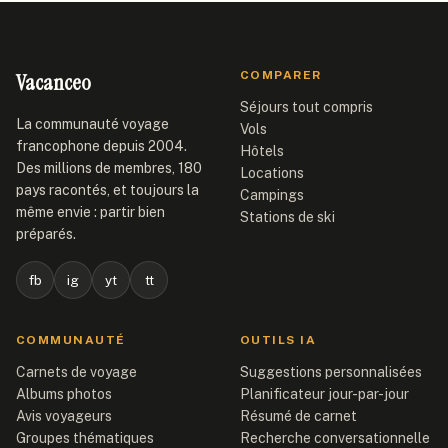
Vacanceo
COMPARER
Séjours tout compris
La communauté voyage
Vols
francophone depuis 2004.
Hôtels
Des millions de membres, 180
Locations
pays racontés, et toujours la
Campings
même envie : partir bien
Stations de ski
préparés.
fb
ig
yt
tt
COMMUNAUTÉ
OUTILS IA
Carnets de voyage
Suggestions personnalisées
Albums photos
Planificateur jour-par-jour
Avis voyageurs
Résumé de carnet
Groupes thématiques
Recherche conversationnelle