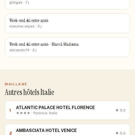
gliligas
· 7 j
Week-end ski entre amis
maxime-alpes
· 3 j
Week-end ski entre amis - Mars à Madonna
skirando74
· 3 j
MAILLAGE
Autres hôtels Italie
ATLANTIC PALACE HOTEL FLORENCE
1
★
5.0
★★★★ · florence, Italie
AMBASCIATA HOTEL VENICE
2
★
5.0