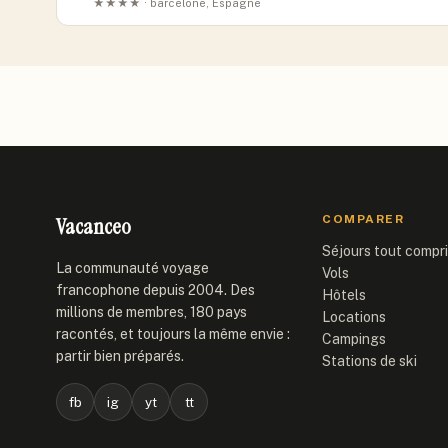
★★★★ · barcelone, Espagne
Vacanceo
COMPARER
Séjours tout compr
La communauté voyage
Vols
francophone depuis 2004. Des
Hôtels
millions de membres, 180 pays
Locations
racontés, et toujours la même envie :
Campings
partir bien préparés.
Stations de ski
fb
ig
yt
tt