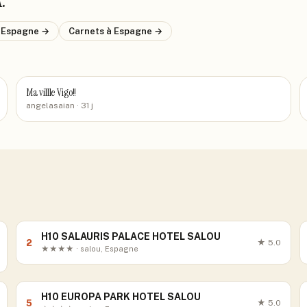
A
.
 Espagne
→
Carnets
à Espagne
→
Ma villle Vigo!!
angelasaian
· 31 j
H10 SALAURIS PALACE HOTEL SALOU
2
★
5.0
★★★★ · salou, Espagne
H10 EUROPA PARK HOTEL SALOU
5
★
5.0