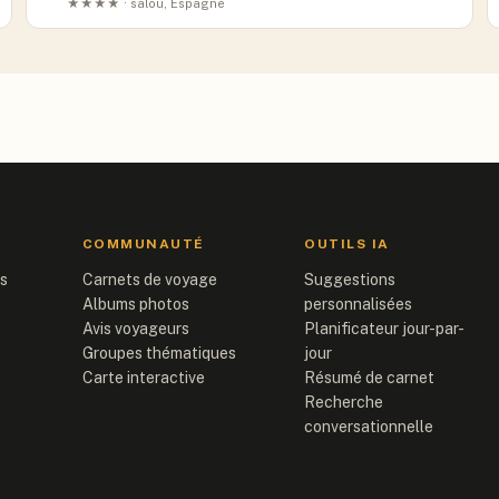
★★★★ · salou, Espagne
COMMUNAUTÉ
OUTILS IA
is
Carnets de voyage
Suggestions
Albums photos
personnalisées
Avis voyageurs
Planificateur jour-par-
Groupes thématiques
jour
Carte interactive
Résumé de carnet
Recherche
conversationnelle