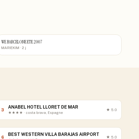
WE BARCELONE ETE 2007
MARIEKIM
· 2 j
ANABEL HOTEL LLORET DE MAR
3
★
5.0
★★★★ · costa brava, Espagne
BEST WESTERN VILLA BARAJAS AIRPORT
6
★
5.0