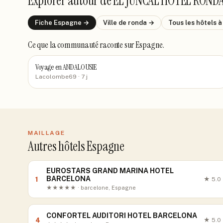
Explorer autour de
EL JUNCAL HOTEL ROND
Fiche
Espagne
→
Ville de
ronda
→
Tous les hôtels
à
Ce que la communauté raconte
sur Espagne
.
Voyage en ANDALOUSIE
Lacolombe69
· 7 j
MAILLAGE
Autres hôtels Espagne
EUROSTARS GRAND MARINA HOTEL
BARCELONA
1
★
5.0
★★★★★ · barcelone, Espagne
CONFORTEL AUDITORI HOTEL BARCELONA
4
★
5.0