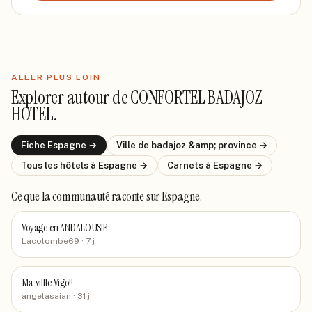
ALLER PLUS LOIN
Explorer autour de
CONFORTEL BADAJOZ
HOTEL
.
Fiche
Espagne
→
Ville de
badajoz &amp; province
→
Tous les hôtels
à Espagne
→
Carnets
à Espagne
→
Ce que la communauté raconte
sur Espagne
.
Voyage en ANDALOUSIE
Lacolombe69
· 7 j
Ma villle Vigo!!
angelasaian
· 31 j