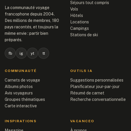
Séjours tout compris
La communauté voyage
Vols
francophone depuis 2004.
Hôtels
Des millions de membres, 180
Locations
pays racontés, et toujours la
Campings
même envie : partir bien
Stations de ski
préparés.
fb
ig
yt
tt
COMMUNAUTÉ
OUTILS IA
Carnets de voyage
Suggestions personnalisées
Albums photos
Planificateur jour-par-jour
Avis voyageurs
Résumé de carnet
Groupes thématiques
Recherche conversationnelle
Carte interactive
INSPIRATIONS
VACANCEO
Magazine
À propos