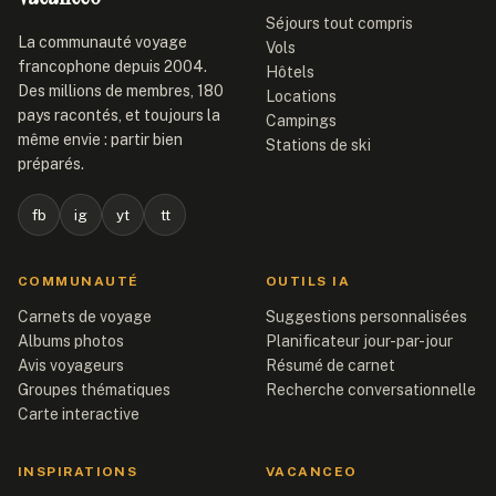
Séjours tout compris
La communauté voyage
Vols
francophone depuis 2004.
Hôtels
Des millions de membres, 180
Locations
pays racontés, et toujours la
Campings
même envie : partir bien
Stations de ski
préparés.
fb
ig
yt
tt
COMMUNAUTÉ
OUTILS IA
Carnets de voyage
Suggestions personnalisées
Albums photos
Planificateur jour-par-jour
Avis voyageurs
Résumé de carnet
Groupes thématiques
Recherche conversationnelle
Carte interactive
INSPIRATIONS
VACANCEO