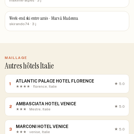
maxime-alpes
· 3 j
Week-end ski entre amis - Mars à Madonna
skirando74
· 3 j
MAILLAGE
Autres hôtels Italie
ATLANTIC PALACE HOTEL FLORENCE
1
★
5.0
★★★★ · florence, Italie
AMBASCIATA HOTEL VENICE
2
★
5.0
★★★ · Mestre, Italie
MARCONI HOTEL VENICE
3
★
5.0
★★★ · venise, Italie