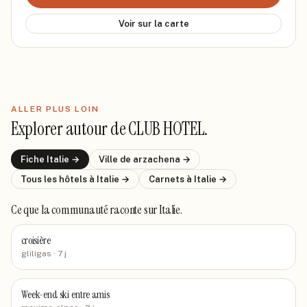
Voir sur la carte
ALLER PLUS LOIN
Explorer autour de
CLUB HOTEL
.
Fiche
Italie
→
Ville de
arzachena
→
Tous les hôtels
à Italie
→
Carnets
à Italie
→
Ce que la communauté raconte
sur Italie
.
croisière
gliligas
· 7 j
Week-end ski entre amis