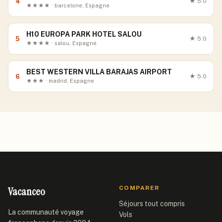
4
★
5.0
★★★★ · barcelone, Espagne
H10 EUROPA PARK HOTEL SALOU
5
★
5.0
★★★★ · salou, Espagne
BEST WESTERN VILLA BARAJAS AIRPORT
6
★
5.0
★★★ · madrid, Espagne
Vacanceo
COMPARER
Séjours tout compris
La communauté voyage
Vols