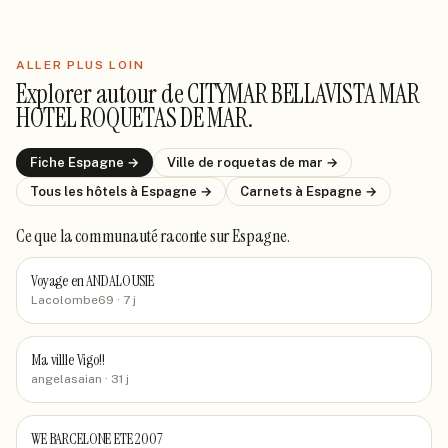
ALLER PLUS LOIN
Explorer autour de
CITYMAR BELLAVISTA MAR
HOTEL ROQUETAS DE MAR
.
Fiche
Espagne
→
Ville de
roquetas de mar
→
Tous les hôtels
à Espagne
→
Carnets
à Espagne
→
Ce que la communauté raconte
sur Espagne
.
Voyage en ANDALOUSIE
Lacolombe69
· 7 j
Ma villle Vigo!!
angelasaian
· 31 j
WE BARCELONE ETE 2007