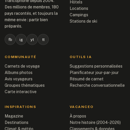
francophone depuis 2004.
Hôtels
Des millions de membres, 180
Locations
pays racontés, et toujours la
Campings
même envie : partir bien
Stations de ski
préparés.
fb
ig
yt
tt
COMMUNAUTÉ
OUTILS IA
Carnets de voyage
Suggestions personnalisées
Albums photos
Planificateur jour-par-jour
Avis voyageurs
Résumé de carnet
Groupes thématiques
Recherche conversationnelle
Carte interactive
INSPIRATIONS
VACANCEO
Magazine
À propos
Destinations
Notre histoire (2004-2026)
Climat & météo
Classements & données