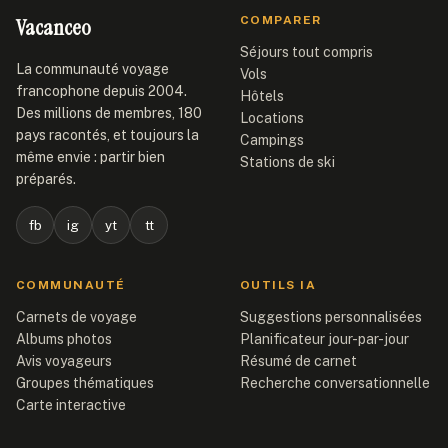
Vacanceo
COMPARER
Séjours tout compris
La communauté voyage
Vols
francophone depuis 2004.
Hôtels
Des millions de membres, 180
Locations
pays racontés, et toujours la
Campings
même envie : partir bien
Stations de ski
préparés.
fb
ig
yt
tt
COMMUNAUTÉ
OUTILS IA
Carnets de voyage
Suggestions personnalisées
Albums photos
Planificateur jour-par-jour
Avis voyageurs
Résumé de carnet
Groupes thématiques
Recherche conversationnelle
Carte interactive