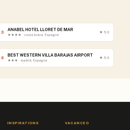
ANABEL HOTEL LLORET DE MAR
3
★
5.0
★★★★ · costa brava, Espagne
BEST WESTERN VILLA BARAJAS AIRPORT
6
★
5.0
★★★ · madrid, Espagne
INSPIRATIONS
VACANCEO