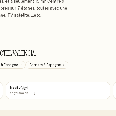
nces, et à seulement 15 mn Centre d
mbres sur 7 étages, toutes avec une 
e, TV satelite, ...etc.
OTEL VALENCIA
.
s
à Espagne
→
Carnets
à Espagne
→
Ma villle Vigo!!
angelasaian
· 31 j