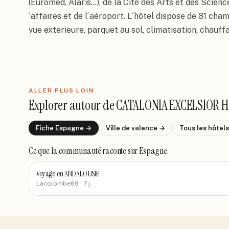
(Euromed, Alaris...), de la Cité des Arts et des Scie
´affaires et de l´aéroport. L´hôtel dispose de 81 cha
vue exterieure, parquet au sol, climatisation, chauffag
ALLER PLUS LOIN
Explorer autour de
CATALONIA EXCELSIOR H
Fiche
Espagne
→
Ville de
valence
→
Tous les hôtel
Ce que la communauté raconte
sur Espagne
.
Voyage en ANDALOUSIE
Lacolombe69
· 7 j