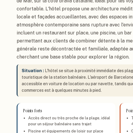
de Mar, sur la côte brava catalane, idéal pour les v
confortable. L'hôtel propose une architecture médit
locale et façades accueillantes, avec des espaces in
atmosphère contemporaine sans rupture avec l'envir
incluent un restaurant sur place, une piscine, un ba
permettant aux clients de combiner détente à la mer
générale reste décontractée et familiale, adaptée a
cherchant une base stable pour explorer la région.
Situation :
L'hôtel se situe à proximité immédiate des pla
touristique de la station balnéaire. L'aéroport de Barcelon
accessible en voiture de location ou par navette, tandis qu
commerces est à quelques minutes à pied.
Points forts
Poin
Accès direct ou très proche de la plage, idéal
pour un séjour balnéaire sans trajet
Piscine et équipements de loisir sur place