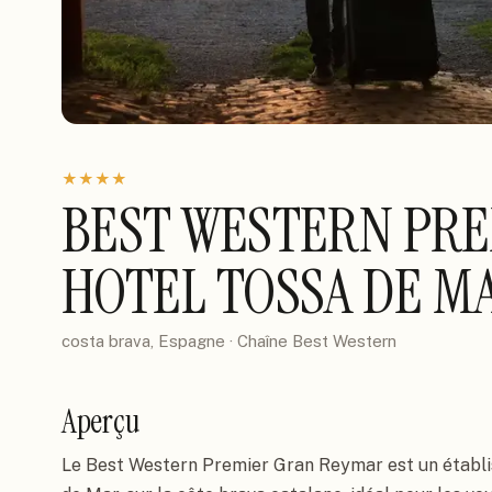
★
★
★
★
BEST WESTERN PR
HOTEL TOSSA DE M
costa brava, Espagne
· Chaîne
Best Western
Aperçu
Le Best Western Premier Gran Reymar est un établis