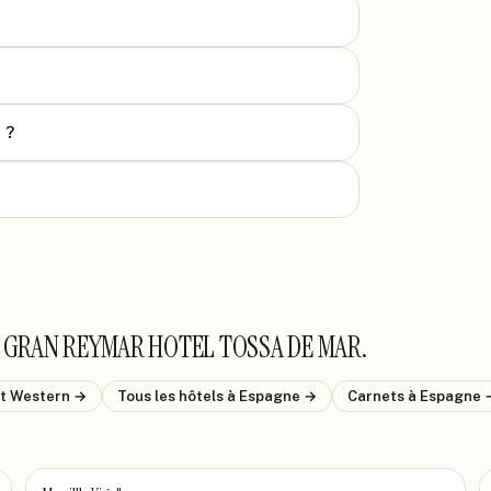
 ?
 GRAN REYMAR HOTEL TOSSA DE MAR
.
t Western
→
Tous les hôtels
à Espagne
→
Carnets
à Espagne