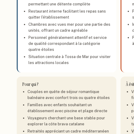
permettant une détente complète
Restaurant interne facilitant les repas sans
P
quitter l'établissement
Chambres avec vues mer pour une partie des
unités, offrant un cadre agréable
Personnel généralement attentif et service
de qualité correspondant à la catégorie
quatre étoiles
Situation centrale à Tossa de Mar pour visiter
les attractions locales
Pour qui ?
À évi
Couples en quête de séjour romantique
V
balnéaire avec confort trois ou quatre étoiles
f
Familles avec enfants souhaitant un
V
établissement avec piscine et plage directe
p
Voyageurs cherchant une base stable pour
V
explorer la côte brava catalane
t
Retraités appréciant un cadre méditerranéen
V