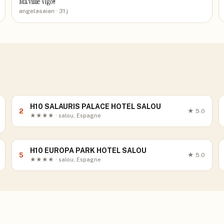
Ma villle Vigo!!
angelasaian
· 31 j
H10 SALAURIS PALACE HOTEL SALOU
2
★
5.0
★★★★ · salou, Espagne
H10 EUROPA PARK HOTEL SALOU
5
★
5.0
★★★★ · salou, Espagne