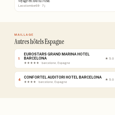
Voyage en ANDALOUSIE
Lacolombe69
· 7 j
MAILLAGE
Autres hôtels Espagne
EUROSTARS GRAND MARINA HOTEL
BARCELONA
1
★
5.0
★★★★★ · barcelone, Espagne
CONFORTEL AUDITORI HOTEL BARCELONA
4
★
5.0
★★★★ · barcelone, Espagne