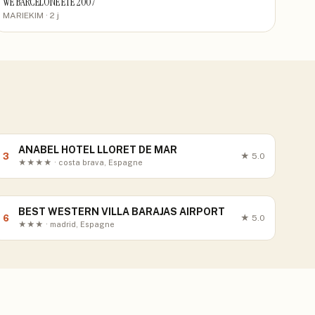
WE BARCELONE ETE 2007
MARIEKIM
· 2 j
ANABEL HOTEL LLORET DE MAR
3
★
5.0
★★★★ · costa brava, Espagne
BEST WESTERN VILLA BARAJAS AIRPORT
6
★
5.0
★★★ · madrid, Espagne