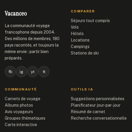
Vacanceo
COMPARER
Séjours tout compris
La communauté voyage
Vols
francophone depuis 2004.
Hôtels
Des millions de membres, 180
Locations
pays racontés, et toujours la
Campings
même envie : partir bien
Stations de ski
préparés.
fb
ig
yt
tt
COMMUNAUTÉ
OUTILS IA
Carnets de voyage
Suggestions personnalisées
Albums photos
Planificateur jour-par-jour
Avis voyageurs
Résumé de carnet
Groupes thématiques
Recherche conversationnelle
Carte interactive