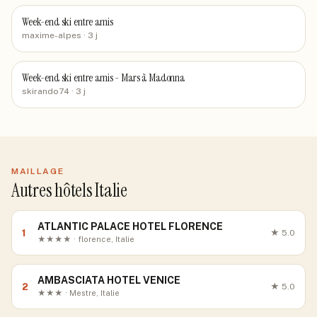
Week-end ski entre amis
maxime-alpes
· 3 j
Week-end ski entre amis - Mars à Madonna
skirando74
· 3 j
MAILLAGE
Autres hôtels Italie
ATLANTIC PALACE HOTEL FLORENCE
1
★
5.0
★★★★ · florence, Italie
AMBASCIATA HOTEL VENICE
2
★
5.0
★★★ · Mestre, Italie