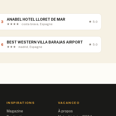
ANABEL HOTEL LLORET DE MAR
3
★
5.0
★★★★ · costa brava, Espagne
BEST WESTERN VILLA BARAJAS AIRPORT
6
★
5.0
★★★ · madrid, Espagne
INSPIRATIONS
VACANCEO
Magazine
À propos