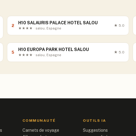
H10 SALAURIS PALACE HOTEL SALOU
2
★
5.0
★★★★ · salou, Espagne
H10 EUROPA PARK HOTEL SALOU
5
★
5.0
★★★★ · salou, Espagne
COMMUNAUTÉ
OUTILS IA
is
Carnets de voyage
Suggestions