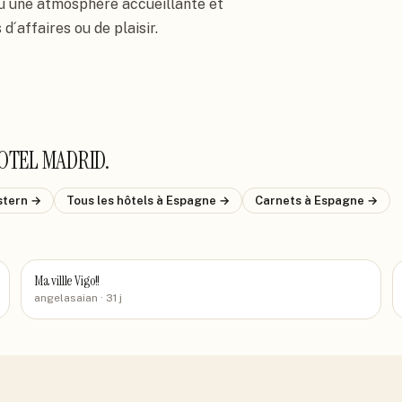
qu´une atmosphère accueillante et 
d´affaires ou de plaisir.
OTEL MADRID
.
stern
→
Tous les hôtels
à Espagne
→
Carnets
à Espagne
→
Ma villle Vigo!!
angelasaian
· 31 j