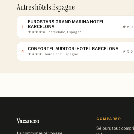
Autres hôtels Espagne
EUROSTARS GRAND MARINA HOTEL
BARCELONA
1
★
5.0
★★★★★ · barcelone, Espagne
CONFORTEL AUDITORI HOTEL BARCELONA
4
★
5.0
★★★★ · barcelone, Espagne
Vacanceo
COMPARER
Séjours tout compr
La communauté voyage